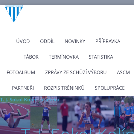
ÚVOD
ODDÍL
NOVINKY
PŘÍPRAVKA
TÁBOR
TERMÍNOVKA
STATISTIKA
FOTOALBUM
ZPRÁVY ZE SCHŮZÍ VÝBORU
ASCM
PARTNEŘI
ROZPIS TRÉNINKŮ
SPOLUPRÁCE
T. J. Sokol Kolín - atletika