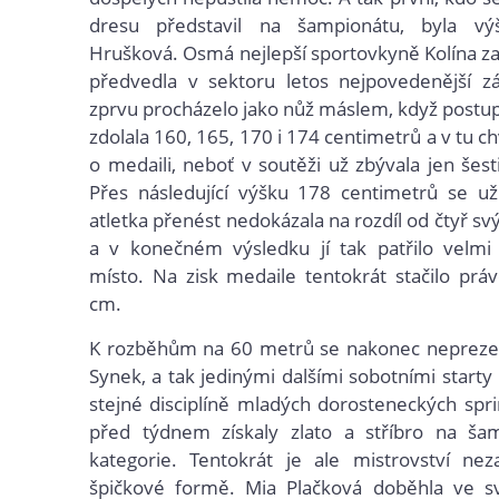
dresu představil na šampionátu, byla vý
Hrušková. Osmá nejlepší sportovkyně Kolína za
předvedla v sektoru letos nejpovedenější zá
zprvu procházelo jako nůž máslem, když post
zdolala 160, 165, 170 i 174 centimetrů a v tu chví
o medaili, neboť v soutěži už zbývala jen šest
Přes následující výšku 178 centimetrů se už
atletka přenést nedokázala na rozdíl od čtyř s
a v konečném výsledku jí tak patřilo velmi 
místo. Na zisk medaile tentokrát stačilo pr
cm.
K rozběhům na 60 metrů se nakonec neprezent
Synek, a tak jedinými dalšími sobotními starty
stejné disciplíně mladých dorosteneckých spri
před týdnem získaly zlato a stříbro na ša
kategorie. Tentokrát je ale mistrovství nez
špičkové formě. Mia Plačková doběhla ve