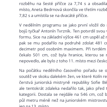
rozběhu na šesté příčce za 7,74 s a obsadil
místo, Aneta Bedrnová skončila ve třetím roz
7,82 s a umístila se na dvacáté příčce.
V nedělním programu se jako první vložil do
bojů tyčkař Antonín Tvrzník. Ten potvrdil svou
formu. Sice na základní výšce 461 cm uspěl až n
pak se mu podařilo na podruhé zdolat 481 cm
decimetr pod osobním maximem. Při tvrdém z
čekalo 501 cm, což byla hranice, kterou se 
nepovedlo, ale bylo z toho 11. místo mezi česko
Na počátku nedělního časového pořadu se o
soutěž ve skoku dalekém žen, ve které Kolín r
čerstvá juniorská mistryně republiky Sofie B
ale tentokrát zdaleka nedařilo tak, jako před 
kategorii. Dostala se nejdále na 546 cm, což 
půl metru méně než na juniorském mistrovství,
jen na 13. místo.