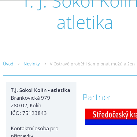
T. J. Sokol Kolín
atletika
Úvod
Novinky
V Ostravě proběhl šampionát mužů a žen
T.J. Sokol Kolín - atletika
Partner
Brankovická 979
280 02, Kolín
IČO: 75123843
Kontaktní osoba pro
přípravky