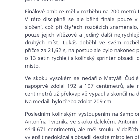
Finálové ambice měl v rozběhu na 200 metrů 
V této disciplíně se ale běhá finále pouze 
složení, což při čtyřech rozbězích znamenalo,
pouze jejich vítězové a jediný další nejrychlej
druhých míst. Lukáš doběhl ve svém rozb
příčce za 21,62 s, na postup ale bylo nakonec 
o 13 setin rychleji a kolínský sprinter obsadi
místo.
Ve skoku vysokém se nedařilo Matyáši Čudlé
napoprvé zdolal 192 a 197 centimetrů, ale 
centimetrů už překvapivě vypadl a skončil na d
Na medaili bylo třeba zdolat 209 cm.
Posledním kolínským vystoupením na šampioná
Antonína Tvrzníka ve skoku dalekém. Antonín s
sérii 671 centimetrů, ale měl smůlu. V dalších
vylepšit nedokázal a obsadil desáté místo jen 