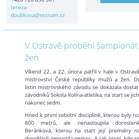
tereza-
doubkova@seznam.cz
V Ostravě proběhl šampioná
žen
Víkend 22. a 22. února patřil v hale v Ostravě
mistrovství České republiky mužů a žen. Do
listin mistrovského závodu se dokázala dostat
závodníků Sokola Kolína-at
letika, na start se jic
nakonec sedm.
Hned k první sobotní disciplíně, kterou byly r
800 metrů, ale nenastoupila dorosten
Beránková, kterou na start její premiéry na
dospělých nepustila nemoc. A tak první, kdo s