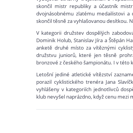
skončil mistr republiky a účastník mist
dvojnásobnému zlatému medailistovi a da
skončil těsně za vyhlašovanou desítkou. N
V kategorii družstev dospělých zabodov
Dominik Holub, Stanislav Jíra a Štěpán Ham
anketě druhé místo za vítěznými cyklist
družstvu juniorů, které jen těsně prohrá
bronzové z českého šampionátu. I v této k
Letošní jediné atletické vítězství zazna
porazil cyklistického trenéra Jana Slav
vyhlášeny v kategoriích jednotlivců dos
klub nevyšel naprázdno, když cenu mezi 