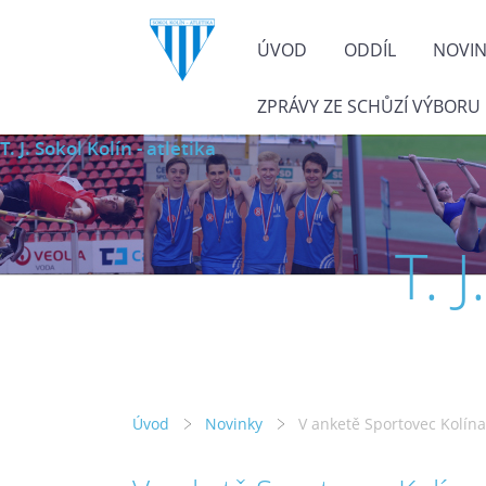
ÚVOD
ODDÍL
NOVI
ZPRÁVY ZE SCHŮZÍ VÝBORU
T. J. Sokol Kolín - atletika
T. 
Úvod
Novinky
V anketě Sportovec Kolína