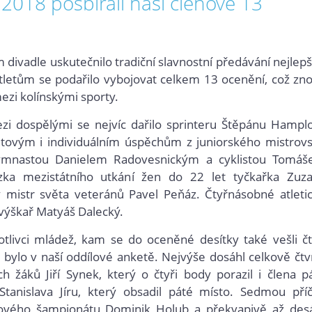
 2018 posbírali naši členové 13
divadle uskutečnilo tradiční slavnostní předávání nejlep
tletům se podařilo vybojovat celkem 13 ocenění, což zn
ezi kolínskými sporty.
mezi dospělými se nejvíc dařilo sprinteru Štěpánu Hamplo
tovým i individuálním úspěchům z juniorského mistrovs
gymnastou Danielem Radovesnickým a cyklistou Tomá
ězka mezistátního utkání žen do 22 let tyčkařka Zuz
 mistr světa veteránů Pavel Peňáz. Čtyřnásobné atleti
 výškař Matyáš Dalecký.
otlivci mládež, kam se do oceněné desítky také vešli čt
u bylo v naší oddílové anketě. Nejvýše dosáhl celkově čtv
h žáků Jiří Synek, který o čtyři body porazil i člena p
 Stanislava Jíru, který obsadil páté místo. Sedmou pří
ikového šampionátu Dominik Holub a překvapivě až des