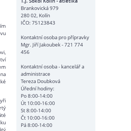
T.J. Sokol Kolín - atletika
Brankovická 979
280 02, Kolín
IČO: 75123843
ším
ovu
Kontaktní osoba pro přípravky
Mgr. Jiří Jakoubek - 721 774
456
vi,
tví
Kontaktní osoba - kancelář a
šem
administrace
ana
Tereza Doubková
cké
Úřední hodiny:
Po 8:00-14:00
yři
Út 10:00-16:00
rtý
St 8:00-14:00
áté
Čt 10:00-16:00
čku
Pá 8:00-14:00
átý