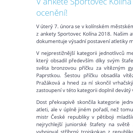
V anketě Sportovec Kolína
ocenění!
V úterý 7. února se v kolínském městském 
z ankety Sportovec Kolína 2018. Našim a
dokumentuje výsadní postavení atletiky m
V nejprestižnější kategorii jednotlivců 
který obsadil především díky svým štafe
světa bronzovou příčku za vítězným 
Paprstkou. Šestou příčku obsadila vít
Pražáková a hned za ní skončil vrhačský
zastoupení v této kategorii doplnil devátý
Dost překvapivě skončila kategorie jedn
atleti, ale v úplně jiném pořadí, než tom
mistr České republiky v pětiboji mladšíc
nejrychlejší juniorské štafety na světě
vybojoval stříbrný trojskokan z republ