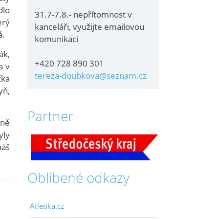
dlo
31.7-7.8.- nepřítomnost v
erý
kanceláři, využijte emailovou
á.
komunikaci
ák,
+420 728 890 301
a v
tereza-doubkova@seznam.cz
čka
yň,
Partner
sně
yly
náš
Oblíbené odkazy
Atletika.cz