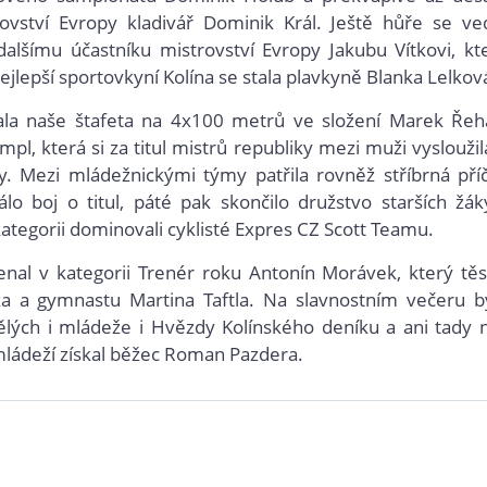
rovství Evropy kladivář Dominik Král. Ještě hůře se ve
lšímu účastníku mistrovství Evropy Jakubu Vítkovi, kt
ejlepší sportovkyní Kolína se stala plavkyně Blanka Lelkov
ala naše štafeta na 4x100 metrů ve složení Marek Řeh
pl, která si za titul mistrů republiky mezi muži vysloužil
y. Mezi mládežnickými týmy patřila rovněž stříbrná pří
lo boj o titul, páté pak skončilo družstvo starších žák
ategorii dominovali cyklisté Expres CZ Scott Teamu.
menal v kategorii Trenér roku Antonín Morávek, který tě
íčka a gymnastu Martina Taftla. Na slavnostním večeru b
pělých i mládeže i Hvězdy Kolínského deníku a ani tady 
mládeží získal běžec Roman Pazdera.