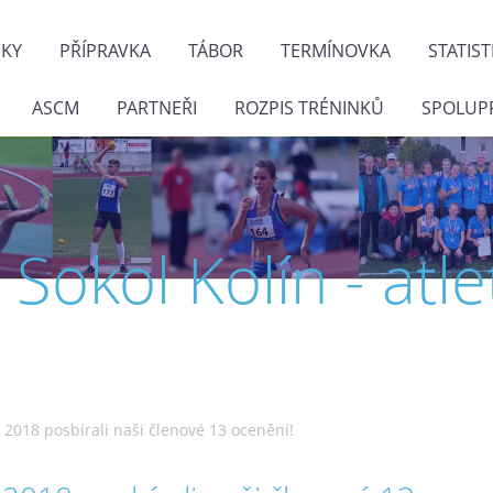
NKY
PŘÍPRAVKA
TÁBOR
TERMÍNOVKA
STATIST
ASCM
PARTNEŘI
ROZPIS TRÉNINKŮ
SPOLUP
J. Sokol Kolín - atle
 2018 posbírali naši členové 13 ocenění!