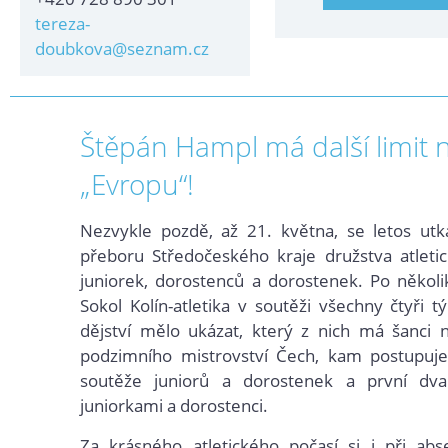
tereza-
doubkova@seznam.cz
Štěpán Hampl má další limit 
„Evropu“!
Nezvykle pozdě, až 21. května, se letos utk
přeboru Středočeského kraje družstva atletic
juniorek, dorostenců a dorostenek. Po někol
Sokol Kolín-atletika v soutěži všechny čtyři 
dějství mělo ukázat, který z nich má šanci 
podzimního mistrovství Čech, kam postupuje
soutěže juniorů a dorostenek a první dv
juniorkami a dorostenci.
Za krásného atletického počasí si i při abs