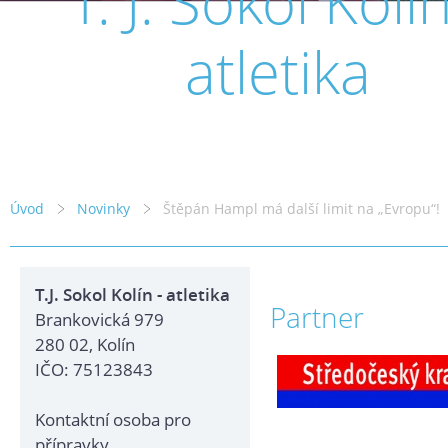
T. J. Sokol Kolín
atletika
Úvod
Novinky
Štěpán Hampl má další limit na „Evropu“!
T.J. Sokol Kolín - atletika
Partner
Brankovická 979
280 02, Kolín
IČO: 75123843
Kontaktní osoba pro
přípravky