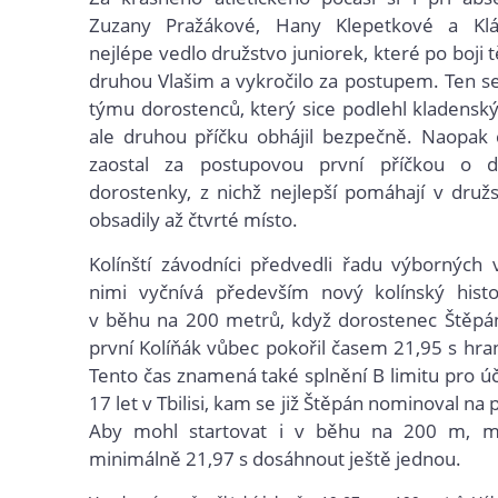
Zuzany Pražákové, Hany Klepetkové a Klá
nejlépe vedlo družstvo juniorek, které po boji 
druhou Vlašim a vykročilo za postupem. Ten se 
týmu dorostenců, který sice podlehl kladens
ale druhou příčku obhájil bezpečně. Naopak 
zaostal za postupovou první příčkou o 
dorostenky, z nichž nejlepší pomáhají v družs
obsadily až čtvrté místo.
Kolínští závodníci předvedli řadu výborných
nimi vyčnívá především nový kolínský histo
v běhu na 200 metrů, když dorostenec Štěpá
první Kolíňák vůbec pokořil časem 21,95 s hran
Tento čas znamená také splnění B limitu pro ú
17 let v Tbilisi, kam se již Štěpán nominoval na p
Aby mohl startovat i v běhu na 200 m, m
minimálně 21,97 s dosáhnout ještě jednou.