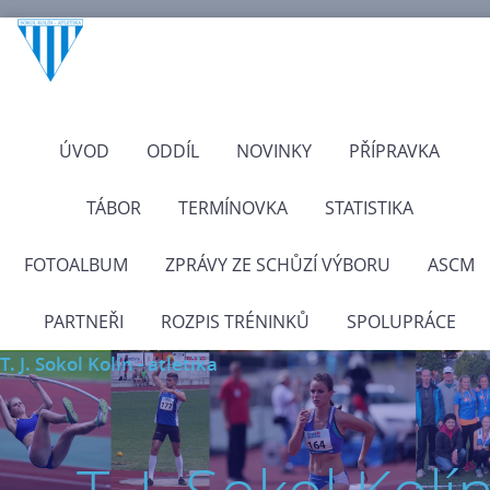
ÚVOD
ODDÍL
NOVINKY
PŘÍPRAVKA
TÁBOR
TERMÍNOVKA
STATISTIKA
FOTOALBUM
ZPRÁVY ZE SCHŮZÍ VÝBORU
ASCM
PARTNEŘI
ROZPIS TRÉNINKŮ
SPOLUPRÁCE
T. J. Sokol Kolín - atletika