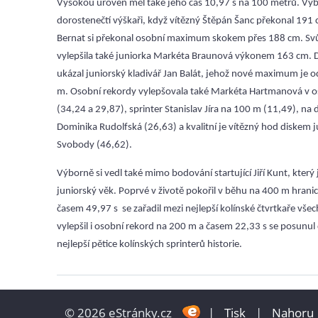
Vysokou úroveň měl také jeho čas 10,97 s na 100 metrů. Výbo
dorostenečtí výškaři, když vítězný Štěpán Šanc překonal 191 
Bernat si překonal osobní maximum skokem přes 188 cm. Sv
vylepšila také juniorka Markéta Braunová výkonem 163 cm.
ukázal juniorský kladivář Jan Balát, jehož nové maximum je 
m. Osobní rekordy vylepšovala také Markéta Hartmanová v o
(34,24 a 29,87), sprinter Stanislav Jíra na 100 m (11,49), na
Dominika Rudolfská (26,63) a kvalitní je vítězný hod diskem 
Svobody (46,62).
Výborně si vedl také mimo bodování startující Jiří Kunt, který j
juniorský věk. Poprvé v životě pokořil v běhu na 400 m hrani
časem 49,97 s se zařadil mezi nejlepší kolínské čtvrtkaře všec
vylepšil i osobní rekord na 200 m a časem 22,33 s se posunu
nejlepší pětice kolínských sprinterů historie.
© 2026 eStránky.cz
|
Tisk
|
Nahoru 