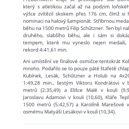
který s atletikou začal až na podzim loňské
výšce zvítězil skokem přes 176 cm, čímž si h
nominaci na halový šampionát. Stříbrnou medail
běhu na 1500 metrů Filip Schűtzner. Ten byl na
druhého, slabšího běhu, ale i sám si dokáz
tempem, které mu vyneslo nejen medaili, 
rekord 4:41,61 min.
Ani umístění ve finálové osmičce tentokrát Kolí
mnoho. Podařilo se to pouze páté štafetě chlap
Kubínek, Lesák, Schűtzner a Holub na 4x
1:49,28 min., šestým Viktoru Kondrátovi v
metrů (2:35,49) a Elišce Malé v kouli (9
Jaroslavu Adamovi v kouli (10,60), Kláře Te
1500 metrů (5:42,57) a Karolíně Marešové v 
osmému Matyáši Lesákovi v kouli (10,34).