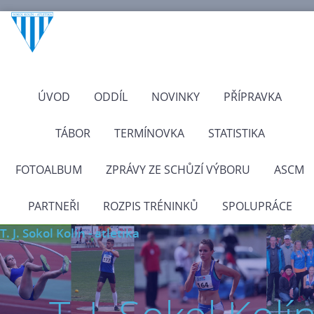
ÚVOD
ODDÍL
NOVINKY
PŘÍPRAVKA
TÁBOR
TERMÍNOVKA
STATISTIKA
FOTOALBUM
ZPRÁVY ZE SCHŮZÍ VÝBORU
ASCM
PARTNEŘI
ROZPIS TRÉNINKŮ
SPOLUPRÁCE
T. J. Sokol Kolín - atletika