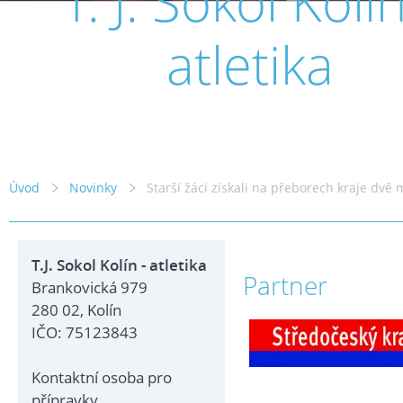
T. J. Sokol Kolín
atletika
Úvod
Novinky
Starší žáci získali na přeborech kraje dvě 
T.J. Sokol Kolín - atletika
Partner
Brankovická 979
280 02, Kolín
IČO: 75123843
Kontaktní osoba pro
přípravky