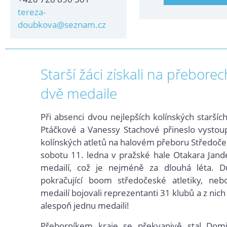
tereza-
doubkova@seznam.cz
Starší žáci získali na přeborec
dvě medaile
Při absenci dvou nejlepších kolínských staršíc
Ptáčkové a Vanessy Stachové přineslo vystou
kolínských atletů na halovém přeboru Středoče
sobotu 11. ledna v pražské hale Otakara Jand
medailí, což je nejméně za dlouhá léta. 
pokračující boom středočeské atletiky, ne
medailí bojovali reprezentanti 31 klubů a z nich
alespoň jednu medaili!
Přeborníkem kraje se překvapivě stal Domi