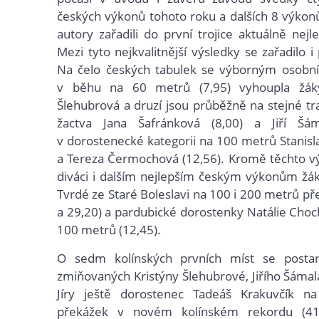
českých výkonů tohoto roku a dalších 8 výkonů,
autory zařadili do první trojice aktuálně nejl
Mezi tyto nejkvalitnější výsledky se zařadilo i
Na čelo českých tabulek se výborným osob
v běhu na 60 metrů (7,95) vyhoupla žáky
Šlehubrová a druzí jsou průběžně na stejné tra
žactva Jana Šafránková (8,00) a Jiří Šá
v dorostenecké kategorii na 100 metrů Stanisla
a Tereza Čermochová (12,56). Kromě těchto vý
diváci i dalším nejlepším českým výkonům žá
Tvrdé ze Staré Boleslavi na 100 i 200 metrů př
a 29,20) a pardubické dorostenky Natálie Cho
100 metrů (12,45).
O sedm kolínských prvních míst se postar
zmiňovaných Kristýny Šlehubrové, Jiřího Šámala
Jíry ještě dorostenec Tadeáš Krakuvčík 
překážek v novém kolínském rekordu (41,