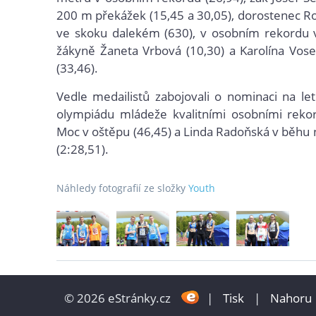
200 m překážek (15,45 a 30,05), dorostenec R
ve skoku dalekém (630), v osobním rekordu v
žákyně Žaneta Vrbová (10,30) a Karolína Vos
(33,46).
Vedle medailistů zabojovali o nominaci na le
olympiádu mládeže kvalitními osobními rekor
Moc v oštěpu (46,45) a Linda Radoňská v běhu
(2:28,51).
Náhledy fotografií ze složky
Youth
© 2026 eStránky.cz
|
Tisk
|
Nahoru 