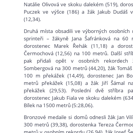
Natálie Olivová ve skoku dalekém (519), dor
Puczek ve výšce (186) a žák Jakub Dudáš v
(12,34).
Druhá místa obsadili ve výborných osobních 
sprinteři – žákyně Jana Šafránková na 60 m
dorostenec Marek Řehák (11,18) a dorost
Čermochová (12,56) na 100 metrů. Další stří
pak přidali opět v osobních rekordech 
Sombergová na 300 metrů (44,20), žák Tomáš 
100 m překážek (14,49), dorostenec Jan 
metrů překážek (15,08) a žák Jiří Šámal 
překážek (29,53). Poslední dvě stříbra pa
dorostenec Jakub Fiala ve skoku dalekém (634
Bílek na 1500 metrů (5:28,06).
Bronzové medaile si domů odnesli žák Jan Vi
300 metrů (39,38), dorostenka Tereza Čermo
metrů v osobním rekordu (26,94), žák Josef Še