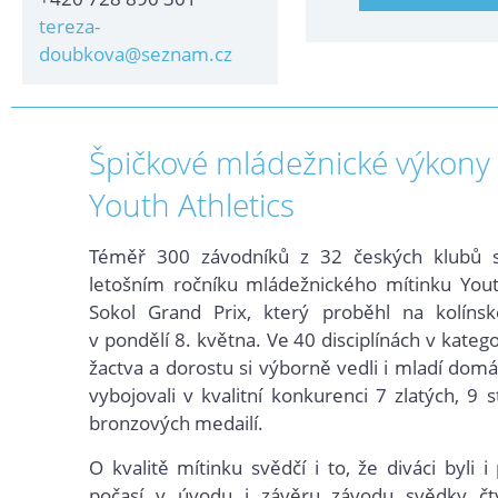
tereza-
doubkova@seznam.cz
Špičkové mládežnické výkony
Youth Athletics
Téměř 300 závodníků z 32 českých klubů s
letošním ročníku mládežnického mítinku Yout
Sokol Grand Prix, který proběhl na kolíns
v pondělí 8. května. Ve 40 disciplínách v katego
žactva a dorostu si výborně vedli i mladí domácí
vybojovali v kvalitní konkurenci 7 zlatých, 9 
bronzových medailí.
O kvalitě mítinku svědčí i to, že diváci byli 
počasí v úvodu i závěru závodu svědky čty