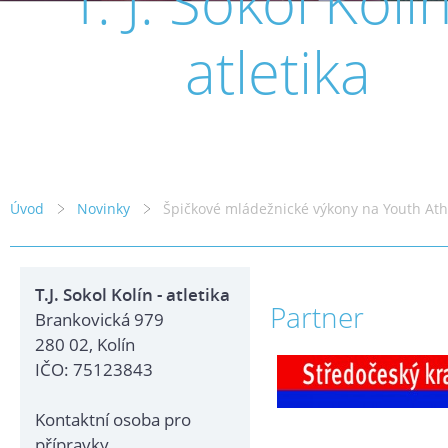
T. J. Sokol Kolín
atletika
Úvod
Novinky
Špičkové mládežnické výkony na Youth Ath
T.J. Sokol Kolín - atletika
Partner
Brankovická 979
280 02, Kolín
IČO: 75123843
Kontaktní osoba pro
přípravky