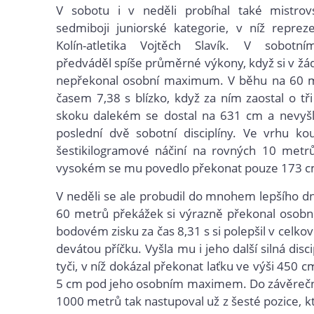
V sobotu i v neděli probíhal také mistro
sedmiboji juniorské kategorie, v níž reprez
Kolín-atletika Vojtěch Slavík. V sobotn
předváděl spíše průměrné výkony, když si v žád
nepřekonal osobní maximum. V běhu na 60 
časem 7,38 s blízko, když za ním zaostal o tři
skoku dalekém se dostal na 631 cm a nevyš
poslední dvě sobotní disciplíny. Ve vrhu kou
šestikilogramové náčiní na rovných 10 metr
vysokém se mu povedlo překonat pouze 173 c
V neděli se ale probudil do mnohem lepšího d
60 metrů překážek si výrazně překonal osobn
bodovém zisku za čas 8,31 s si polepšil v celk
devátou příčku. Vyšla mu i jeho další silná disci
tyči, v níž dokázal překonat laťku ve výši 450 cm
5 cm pod jeho osobním maximem. Do závěreč
1000 metrů tak nastupoval už z šesté pozice, k