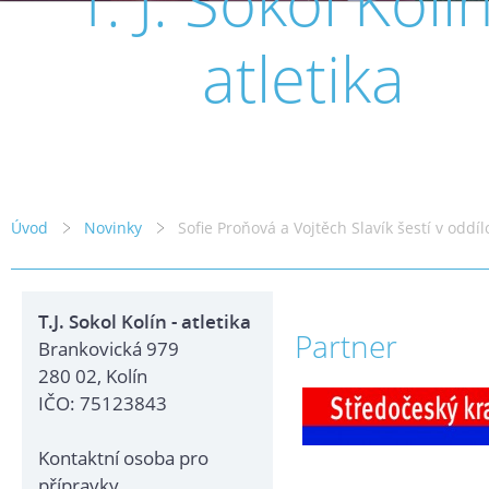
T. J. Sokol Kolín
atletika
Úvod
Novinky
Sofie Proňová a Vojtěch Slavík šestí v oddí
T.J. Sokol Kolín - atletika
Partner
Brankovická 979
280 02, Kolín
IČO: 75123843
Kontaktní osoba pro
přípravky