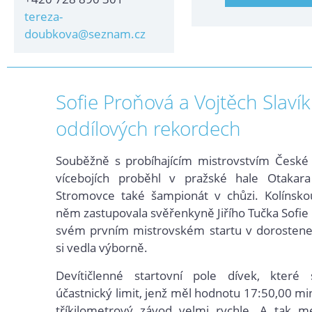
tereza-
doubkova@seznam.cz
Sofie Proňová a Vojtěch Slavík 
oddílových rekordech
Souběžně s probíhajícím mistrovstvím České 
vícebojích proběhl v pražské hale Otakar
Stromovce také šampionát v chůzi. Kolínskou
něm zastupovala svěřenkyně Jiřího Tučka Sofie 
svém prvním mistrovském startu v dorostenec
si vedla výborně.
Devítičlenné startovní pole dívek, které s
účastnický limit, jenž měl hodnotu 17:50,00 min
tříkilometrový závod velmi rychle. A tak m