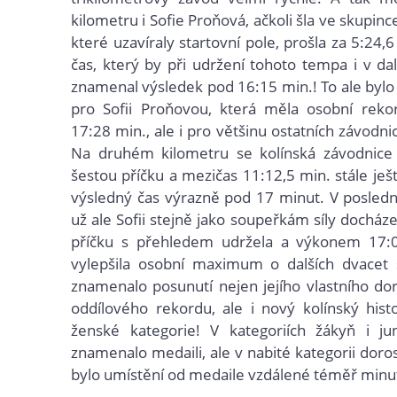
kilometru i Sofie Proňová, ačkoli šla ve skupince
které uzavíraly startovní pole, prošla za 5:24,6
čas, který by při udržení tohoto tempa i v d
znamenal výsledek pod 16:15 min.! To ale byl
pro Sofii Proňovou, která měla osobní rekor
17:28 min., ale i pro většinu ostatních závodnic 
Na druhém kilometru se kolínská závodnice
šestou příčku a mezičas 11:12,5 min. stále ješ
výsledný čas výrazně pod 17 minut. V poslední 
už ale Sofii stejně jako soupeřkám síly docháze
příčku s přehledem udržela a výkonem 17:0
vylepšila osobní maximum o dalších dvacet 
znamenalo posunutí nejen jejího vlastního d
oddílového rekordu, ale i nový kolínský hist
ženské kategorie! V kategoriích žákyň i ju
znamenalo medaili, ale v nabité kategorii doro
bylo umístění od medaile vzdálené téměř minu