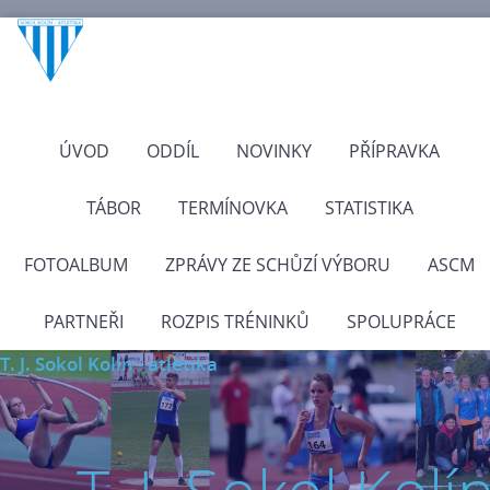
ÚVOD
ODDÍL
NOVINKY
PŘÍPRAVKA
TÁBOR
TERMÍNOVKA
STATISTIKA
FOTOALBUM
ZPRÁVY ZE SCHŮZÍ VÝBORU
ASCM
PARTNEŘI
ROZPIS TRÉNINKŮ
SPOLUPRÁCE
T. J. Sokol Kolín - atletika