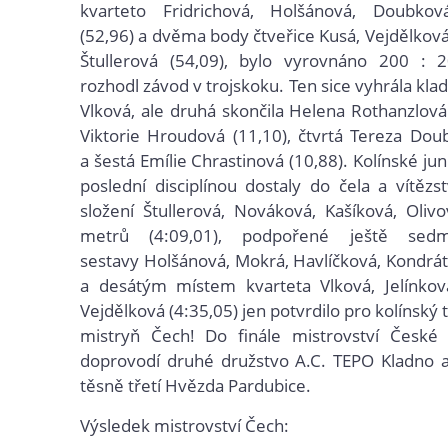
kvarteto Fridrichová, Holšánová, Doubko
(52,96) a dvěma body čtveřice Kusá, Vejdělková
Štullerová (54,09), bylo vyrovnáno 200 : 
rozhodl závod v trojskoku. Ten sice vyhrála kl
Vlková, ale druhá skončila Helena Rothanzlová 
Viktorie Hroudová (11,10), čtvrtá Tereza Dou
a šestá Emílie Chrastinová (10,88). Kolínské ju
poslední disciplínou dostaly do čela a vítězst
složení Štullerová, Nováková, Kašíková, Oli
metrů (4:09,01), podpořené ještě sed
sestavy Holšánová, Mokrá, Havlíčková, Kondrát
a desátým místem kvarteta Vlková, Jelínkov
Vejdělková (4:35,05) jen potvrdilo pro kolínský t
mistryň Čech! Do finále mistrovství České r
doprovodí druhé družstvo A.C. TEPO Kladno 
těsně třetí Hvězda Pardubice.
Výsledek mistrovství Čech: