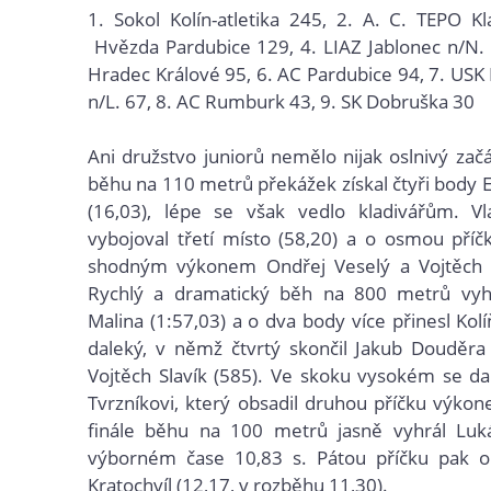
1.
Sokol Kolín-atletika
245, 2.
A. C. TEPO Kl
Hvězda Pardubice 129, 4.
LIAZ Jablonec n/N. 
Hradec Králové
95, 6.
AC Pardubice
94, 7.
USK 
n/L.
67, 8.
AC Rumburk 43, 9.
SK Dobruška 30
Ani družstvo juniorů nemělo nijak oslnivý začá
běhu na 110 metrů překážek získal čtyři body
(16,03), lépe se však vedlo kladivářům. Vla
vybojoval třetí místo (58,20) a o osmou příčk
shodným výkonem Ondřej Veselý a Vojtěch O
Rychlý a dramatický běh na 800 metrů vyhr
Malina (1:57,03) a o dva body více přinesl Kol
daleký, v němž čtvrtý skončil Jakub Douděra
Vojtěch Slavík (585). Ve skoku vysokém se da
Tvrzníkovi, který obsadil druhou příčku výk
finále běhu na 100 metrů jasně vyhrál Luk
výborném čase 10,83 s. Pátou příčku pak o
Kratochvíl (12,17, v rozběhu 11,30).