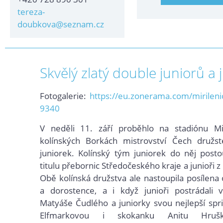
tereza-
doubkova@seznam.cz
Skvělý zlatý double juniorů a 
Fotogalerie:
https://eu.zonerama.com/mirilen
9340
V neděli 11. září proběhlo na stadiónu M
kolínských Borkách mistrovství Čech družst
juniorek. Kolínský
tým juniorek
do něj postou
titulu přebornic Středočeského kraje a junioři z
Obě kolínská družstva ale nastoupila posílena
a dorostence, a i když junioři postrádali 
Matyáše Čudlého a juniorky svou nejlepší spri
Elfmarkovou i skokanku Anitu Hruš