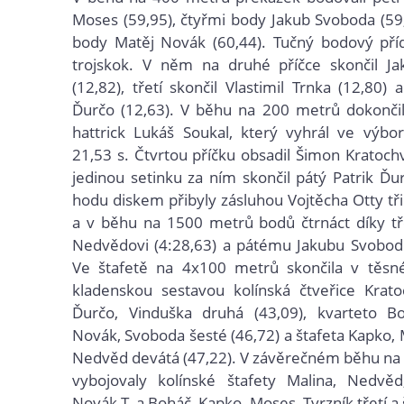
Moses (59,95), čtyřmi body Jakub Svoboda (5
body Matěj Novák (60,44). Tučný bodový pří
trojskok. V něm na druhé příčce skončil J
(12,82), třetí skončil Vlastimil Trnka (12,80) 
Ďurčo (12,63). V běhu na 200 metrů dokončil
hattrick Lukáš Soukal, který vyhrál ve výb
21,53 s. Čtvrtou příčku obsadil Šimon Kratochv
jedinou setinku za ním skončil pátý Patrik Ďur
hodu diskem přibyly zásluhou Vojtěcha Otty tři
a v běhu na 1500 metrů bodů čtrnáct díky t
Nedvědovi (4:28,63) a pátému Jakubu Svobodo
Ve štafetě na 4x100 metrů skončila v těsn
kladenskou sestavou kolínská čtveřice Kratoc
Ďurčo, Vinduška druhá (43,09), kvarteto Bo
Novák, Svoboda šesté (46,72) a štafeta Kapko, 
Nedvěd devátá (47,22). V závěrečném běhu na
vybojovaly kolínské štafety Malina, Nedvě
Novák T. a Boháč, Kapko, Moses, Tvrzník třetí a