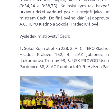
(3:34,24 a 3:38,75). Kolínský tým tak bezpe
utkání udržel vedoucí pozici a stejně jako jun
mistrem Čech! Do finálového klání jej doprovod
A.C. TEPO Kladno a Sokola Hradec Králové.
Výsledek mistrovství Čech:
1.
Sokol Kolín-atletika
238, 2.
A. C. TEPO Kladno
Hradec Králové
152, 4.
LIAZ Jablonec n
Lokomotiva Trutnov 93, 6.
USK PROVOD Ústí n
Pardubice
68, 8.
AC Rumburk 40, 9.
Hvězda Par