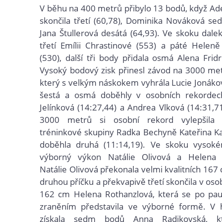
V běhu na 400 metrů přibylo 13 bodů, když Ad
skončila třetí (60,78), Dominika Nováková se
Jana Štullerová desátá (64,93). Ve skoku dale
třetí Emílii Chrastinové (553) a páté Helen
(530), další tři body přidala osmá Alena Fridr
Vysoký bodový zisk přinesl závod na 3000 me
který s velkým náskokem vyhrála Lucie Jonákov
šestá a osmá doběhly v osobních rekorde
Jelínková (14:27,44) a Andrea Vlková (14:31,7
3000 metrů si osobní rekord vylepšila d
tréninkové skupiny Radka Bechyně Kateřina Ka
doběhla druhá (11:14,19). Ve skoku vysok
výborný výkon Natálie Olivová a Helena 
Natálie Olivová překonala velmi kvalitních 167
druhou příčku a překvapivě třetí skončila v os
162 cm Helena Rothanzlová, která se po pa
zraněním představila ve výborné formě. V
získala sedm bodů Anna Radikovská, kt