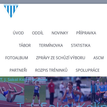
ÚVOD
ODDÍL
NOVINKY
PŘÍPRAVKA
TÁBOR
TERMÍNOVKA
STATISTIKA
FOTOALBUM
ZPRÁVY ZE SCHŮZÍ VÝBORU
ASCM
PARTNEŘI
ROZPIS TRÉNINKŮ
SPOLUPRÁCE
T. J. Sokol Kolín - atletika