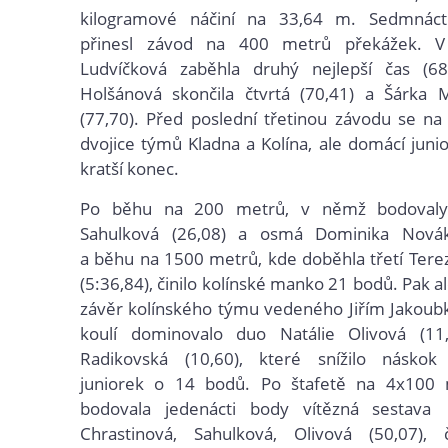
kilogramové náčiní na 33,64 m. Sedmnáct
přinesl závod na 400 metrů překážek. 
Ludvíčková zaběhla druhý nejlepší čas (68
Holšánová skončila čtvrtá (70,41) a Šárka 
(77,70). Před poslední třetinou závodu se na 
dvojice týmů Kladna a Kolína, ale domácí junio
kratší konec.
Po běhu na 200 metrů, v němž bodovaly
Sahulková (26,08) a osmá Dominika Novák
a běhu na 1500 metrů, kde doběhla třetí Tere
(5:36,84),
činilo kolínské manko 21 bodů. Pak al
závěr kolínského týmu vedeného Jiřím Jakoub
koulí dominovalo duo Natálie Olivová (1
Radikovská (10,60), které snížilo náskok
juniorek o 14 bodů. Po štafetě na 4x100 
bodovala jedenácti body vítězná sesta
Chrastinová, Sahulková, Olivová (50,07),