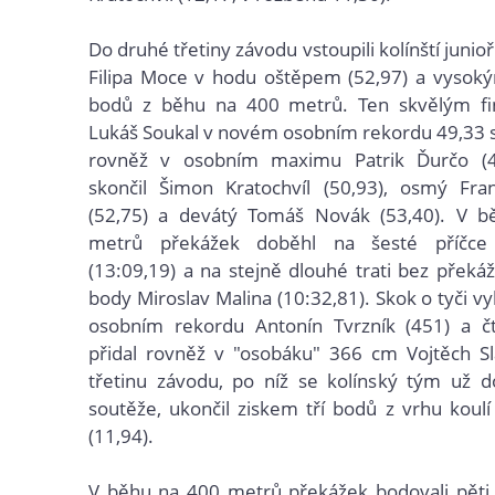
Do druhé třetiny závodu vstoupili kolínští junioři
Filipa Moce v hodu oštěpem (52,97) a vysok
bodů z běhu na 400 metrů. Ten skvělým fi
Lukáš Soukal v novém osobním rekordu 49,33 s,
rovněž v osobním maximu Patrik Ďurčo (49
skončil Šimon Kratochvíl (50,93), osmý Fran
(52,75) a devátý Tomáš Novák (53,40). V 
metrů překážek doběhl na šesté příčce
(13:09,19) a na stejně dlouhé trati bez překáž
body Miroslav Malina (10:32,81). Skok o tyči v
osobním rekordu Antonín Tvrzník (451) a čt
přidal rovněž v "osobáku" 366 cm Vojtěch Sl
třetinu závodu, po níž se kolínský tým už d
soutěže, ukončil ziskem tří bodů z vrhu koulí
(11,94).
V běhu na 400 metrů překážek bodovali pěti