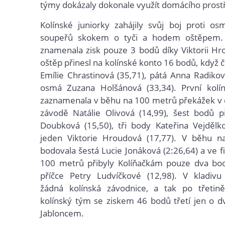
týmy
dokázaly
dokonale využít domácího prostř
Kolínské juniorky zahájily svůj boj proti o
soupeřů skokem o tyči a hodem oštěpem. 
znamenala zisk pouze 3 bodů díky Viktorii Hr
oštěp přinesl na kolínské konto 16 bodů, když č
Emílie Chrastinová (35,71), pátá Anna Radikov
osmá Zuzana Holšánová (33,34). První kolíns
zaznamenala v běhu na 100 metrů překážek v
závodě Natálie Olivová (14,99), šest bodů p
Doubková (15,50), tři body Kateřina Vejdělk
jeden Viktorie Hroudová (17,77). V běhu 
bodovala šestá Lucie Jonáková (2:26,64) a ve f
100 metrů přibyly Kolíňačkám pouze dva bo
příčce Petry Ludvíčkové (12,98). V kladivu 
žádná kolínská závodnice, a tak po třetin
kolínský tým se ziskem 46 bodů třetí jen o 
Jabloncem.