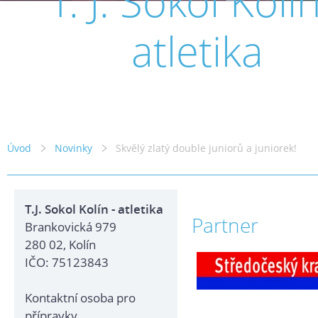
T. J. Sokol Kolín
atletika
Úvod
Novinky
Skvělý zlatý double juniorů a juniorek!
T.J. Sokol Kolín - atletika
Partner
Brankovická 979
280 02, Kolín
IČO: 75123843
Kontaktní osoba pro
přípravky