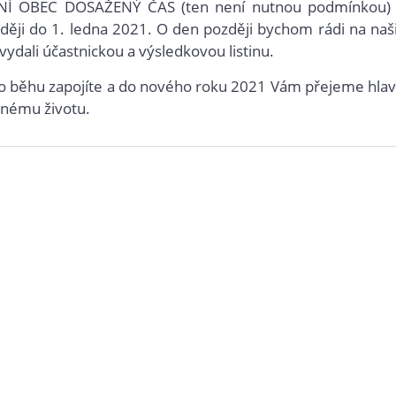
Í OBEC DOSAŽENÝ ČAS (ten není nutnou podmínkou)
zději do 1. ledna 2021. O den později bychom rádi na naš
ydali účastnickou a výsledkovou listinu.
ého běhu zapojíte a do nového roku 2021 Vám přejeme hla
ěžnému životu.