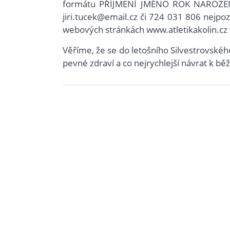
formátu PŘÍJMENÍ JMÉNO ROK NAROZEN
jiri.tucek@email.cz či 724 031 806 nejpo
webových stránkách www.atletikakolin.cz v
Věříme, že se do letošního Silvestrovsk
pevné zdraví a co nejrychlejší návrat k b