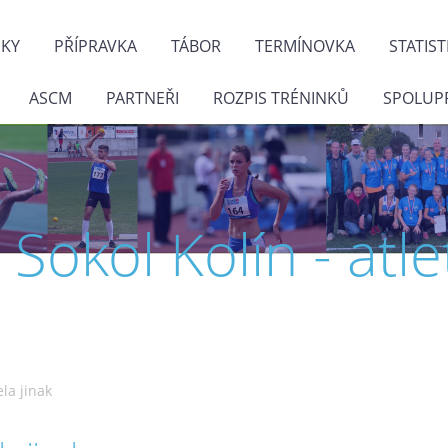
NKY
PŘÍPRAVKA
TÁBOR
TERMÍNOVKA
STATIST
ASCM
PARTNEŘI
ROZPIS TRÉNINKŮ
SPOLUP
J. Sokol Kolín - atle
ela jinak