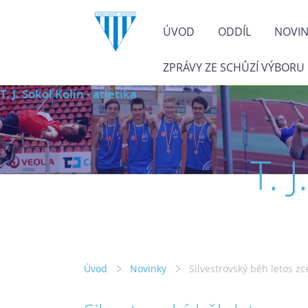
ÚVOD
ODDÍL
NOVI
ZPRÁVY ZE SCHŮZÍ VÝBORU
T. J. Sokol Kolín - atletika
T. 
Úvod
Novinky
Silvestrovský běh letos zc