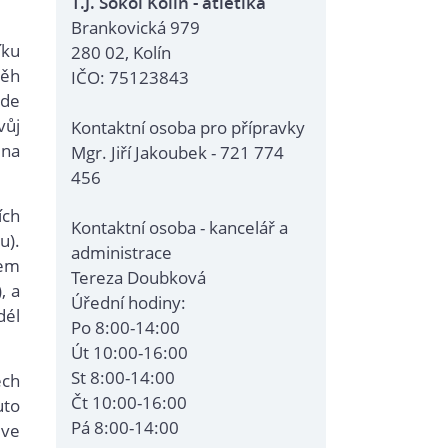
T.J. Sokol Kolín - atletika
Brankovická 979
íku
280 02, Kolín
běh
IČO: 75123843
ude
vůj
Kontaktní osoba pro přípravky
ěna
Mgr. Jiří Jakoubek - 721 774
456
ích
Kontaktní osoba - kancelář a
u).
administrace
lem
Tereza Doubková
, a
Úřední hodiny:
dél
Po 8:00-14:00
Út 10:00-16:00
St 8:00-14:00
ech
Čt 10:00-16:00
uto
Pá 8:00-14:00
 ve