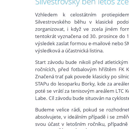
Silvestrovský běh letos zce
Vzhledem k celostátním protiepidem
Silvestrovského běhu v klasické pod
zorganizovat, i když ve zcela jiném for
tentokrát
vyznačena od 30. prosince do 1.
výsledek zaslat formou e-mailové nebo SM
výsledková a účastnická listina.
Start závodu bude nikoli před atletickým
ročnících, před fotbalovým hřištěm FK K
Značená trať pak povede klasicky po silnic
STAPu do lesoparku Borky, kde za areálem 
poté se vrátí za tenisovým areálem LTC Ko
Labe. Cíl závodu bude situován na cyklost
Budeme velice rádi, pokud se rozhodnet
absolvujete, v ideálním případě i se změ
svou účast v letošním ročníku, případně