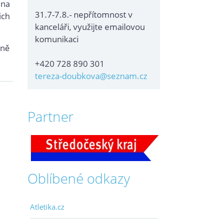
 na
31.7-7.8.- nepřítomnost v
ich
kanceláři, využijte emailovou
komunikaci
vně
+420 728 890 301
tereza-doubkova@seznam.cz
Partner
Oblíbené odkazy
Atletika.cz