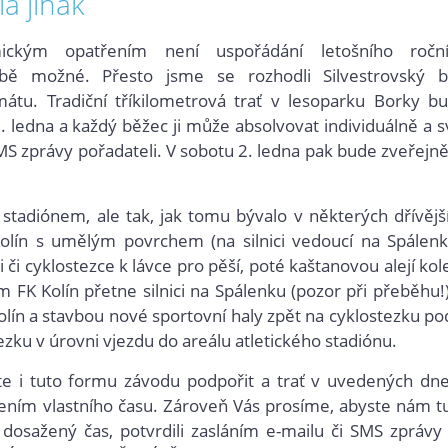
la jinak
ickým opatřením není uspořádání letošního ročn
obě možné. Přesto jsme se rozhodli Silvestrovský 
mátu. Tradiční tříkilometrová trať v lesoparku Borky b
 ledna a každý běžec ji může absolvovat individuálně a s
S zprávy pořadateli. V sobotu 2. ledna pak bude zveřejn
 stadiónem, ale tak, jak tomu bývalo v některých dřívějš
olín s umělým povrchem (na silnici vedoucí na Spálenk
i či cyklostezce k lávce pro pěší, poté kaštanovou alejí ko
FK Kolín přetne silnici na Spálenku (pozor při přeběhu!)
lín a stavbou nové sportovní haly zpět na cyklostezku po
ezku v úrovni vjezdu do areálu atletického stadiónu.
e i tuto formu závodu podpořit a trať v uvedených dn
řením vlastního času. Zároveň Vás prosíme, abyste nám t
 dosažený čas, potvrdili zasláním e-mailu či SMS zprávy