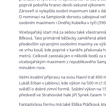
poprvé pokořila hranici devíti sekund výkonem 
Zároveň si vylepšila osobní maximum také v dá
O nominaci na šampionát dorostu zabojoval ve
osobním maximem i Ondřej Kubelka v tyči (390
Vícebojařský start má za sebou také všestranná
Bílková. Tato primárně běžecky zaměřená atletk
především výraznými osobními maximy ve výšc
ve vrhu koulí, kde poprvé v kariéře překonala h
metrů. Celkově zaostala jen o několik bodů za
vícebojařským maximem z republikového šamp
minulém roce.
Velmi kvalitní přípravu na svou hlavní trať 400
Lukáš Erban v Jablonci, kde výkon na 500 m (1:
svědčí o dobré zimní formě. Solidní výkon na 
předvedl ve Strahovské hale Jiří Synek časem 1
Fantastickou formu má také Eliška Ptáčková, kt