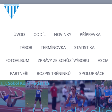
ÚVOD
ODDÍL
NOVINKY
PŘÍPRAVKA
TÁBOR
TERMÍNOVKA
STATISTIKA
FOTOALBUM
ZPRÁVY ZE SCHŮZÍ VÝBORU
ASCM
PARTNEŘI
ROZPIS TRÉNINKŮ
SPOLUPRÁCE
T. J. Sokol Kolín - atletika