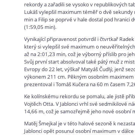
rekordy a zařadili se vysoko v republikových ta
Lukáš vylepšil maximum téměř o dvě sekundy 
min a Filip se poprvé v hale dostal pod hranici 
(1:59,05 min).
Vynikající připravenost potvrdil i čtvrtkař Radek
který si vylepšil své maximum o neuvěřitelnýc
až na 2:01,23 min, což je výborný příslib pro jeh
Svůj první start absolvoval také pátý muž z mist
Evropy do 22 let, výškař Matyáš Čudlý, jenž sez
výkonem 211 cm. Pěkným osobním maximem 
prezentoval i Tomáš Kučera na 60 m časem 7,26
Ke kolínskému rekordu se pomalu, ale jistě přibl
Vojtěch Otta. V Jablonci vrhl své sedmikilové náč
14,66 m, což je samozřejmě jeho nové osobní
Matěj Šmejkal je v této halové sezoně k nezasta
Jablonci opět posunul osobní maximum v dálce 