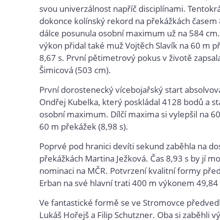
svou univerzálnost napříč disciplínami. Tentokr
dokonce kolínský rekord na překážkách časem 8
dálce posunula osobní maximum už na 584 cm. 
výkon přidal také muž Vojtěch Slavík na 60 m p
8,67 s. První pětimetrový pokus v životě zapsala
Šimicová (503 cm).
První dorostenecký vícebojařský start absolvov
Ondřej Kubelka, který poskládal 4128 bodů a sta
osobní maximum. Dílčí maxima si vylepšil na 60
60 m překážek (8,98 s).
Poprvé pod hranici devíti sekund zaběhla na do
překážkách Martina Ježková. Čas 8,93 s by jí m
nominaci na MČR. Potvrzení kvalitní formy před
Erban na své hlavní trati 400 m výkonem 49,84 
Ve fantastické formě se ve Stromovce předvedli
Lukáš Hořejš a Filip Schutzner. Oba si zaběhli 