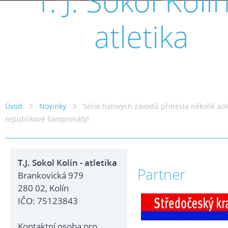
T. J. Sokol Kolín
atletika
Úvod
Novinky
Série halových závodů přinesla několik ad
republikové šampionáty!
T.J. Sokol Kolín - atletika
Partner
Brankovická 979
280 02, Kolín
IČO: 75123843
Kontaktní osoba pro