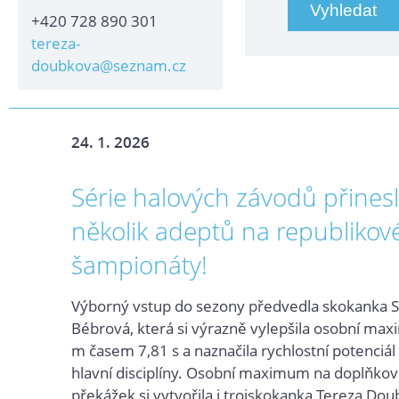
+420 728 890 301
tereza-
doubkova@seznam.cz
24. 1. 2026
Série halových závodů přines
několik adeptů na republikov
šampionáty!
Výborný vstup do sezony předvedla skokanka S
Bébrová, která si výrazně vylepšila osobní ma
m časem 7,81 s a naznačila rychlostní potenciál
hlavní disciplíny. Osobní maximum na doplňkov
překážek si vytvořila i trojskokanka Tereza Dou