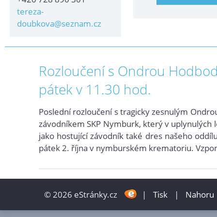
tereza-
doubkova@seznam.cz
Rozloučení s Ondrou Hodbod
pátek v 11.30 hod.
Poslední rozloučení s tragicky zesnulým Ond
závodníkem SKP Nymburk, který v uplynulých l
jako hostující závodník také dres našeho oddíl
pátek 2. října v nymburském krematoriu. Vzp
© 2026 eStránky.cz
|
Tisk
|
Nahoru 