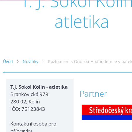
T. J. Sokol Kolín
atletika
Úvod
Novinky
Rozloučení s Ondrou Hodboděm je v pátek
T.J. Sokol Kolín - atletika
Partner
Brankovická 979
280 02, Kolín
IČO: 75123843
Kontaktní osoba pro
přípravky