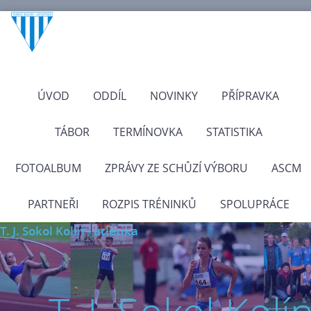
ÚVOD
ODDÍL
NOVINKY
PŘÍPRAVKA
TÁBOR
TERMÍNOVKA
STATISTIKA
FOTOALBUM
ZPRÁVY ZE SCHŮZÍ VÝBORU
ASCM
PARTNEŘI
ROZPIS TRÉNINKŮ
SPOLUPRÁCE
T. J. Sokol Kolín - atletika