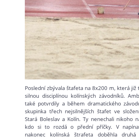
Poslední zbývala štafeta na 8x200 m, která již
silnou disciplínou kolínských závodníků. Am
také potvrdily a během dramatického závodu
skupinka třech nejsilnějších štafet ve složen
Stará Boleslav a Kolín. Ty nenechali nikoho 
kdo si to rozdá o přední příčky. V napín
nakonec kolínská štrafeta doběhla druhá