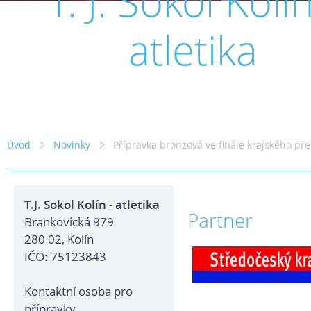
T. J. Sokol Kolín
atletika
Úvod
Novinky
Přípravka bronzová ve finále krajského př
T.J. Sokol Kolín - atletika
Partner
Brankovická 979
280 02, Kolín
IČO: 75123843
Kontaktní osoba pro
přípravky