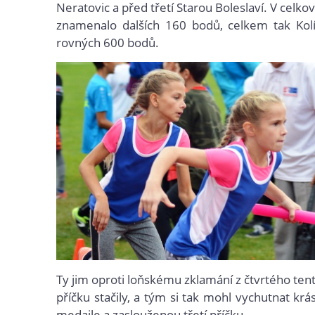
Neratovic a před třetí Starou Boleslaví. V celk
znamenalo dalších 160 bodů, celkem tak Kolín
rovných 600 bodů.
Ty jim oproti loňskému zklamání z čtvrtého tent
příčku stačily, a tým si tak mohl vychutnat kr
medaile a zaslouženou třetí příčku.