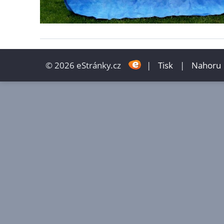
© 2026 eStránky.cz
|
Tisk
|
Nahoru 