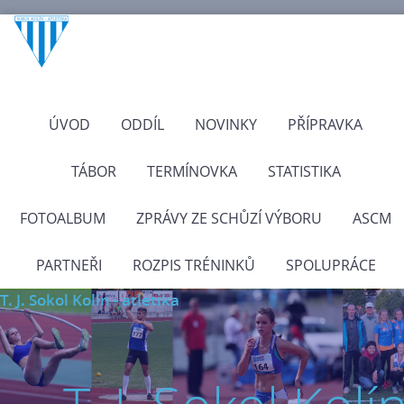
ÚVOD
ODDÍL
NOVINKY
PŘÍPRAVKA
TÁBOR
TERMÍNOVKA
STATISTIKA
FOTOALBUM
ZPRÁVY ZE SCHŮZÍ VÝBORU
ASCM
PARTNEŘI
ROZPIS TRÉNINKŮ
SPOLUPRÁCE
T. J. Sokol Kolín - atletika