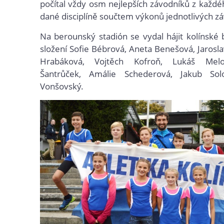
počítal vždy osm nejlepších závodníků z každé
dané disciplíně součtem výkonů jednotlivých z
Na berounský stadión se vydal hájit kolínské
složení Sofie Bébrová, Aneta Benešová, Jarosl
Hrabáková, Vojtěch Kofroň, Lukáš Melo
Šantrůček, Amálie Schederová, Jakub So
Vonšovský.