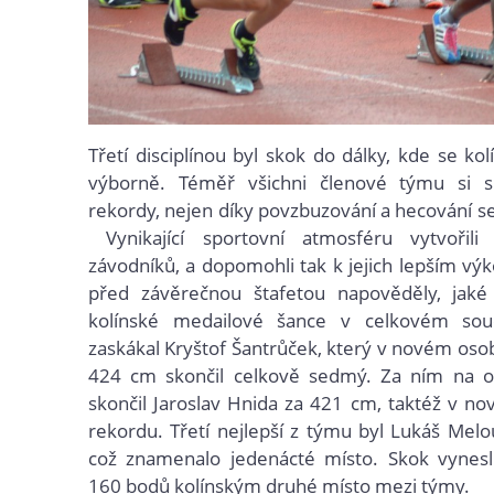
Třetí disciplínou byl skok do dálky, kde se ko
výborně. Téměř všichni členové týmu si sk
rekordy, nejen díky povzbuzování a hecování s
Vynikající sportovní atmosféru vytvořili
závodníků, a dopomohli tak k jejich lepším vý
před závěrečnou štafetou napověděly, jak
kolínské medailové šance v celkovém sou
zaskákal Kryštof Šantrůček, který v novém os
424 cm skončil celkově sedmý. Za ním na
skončil Jaroslav Hnida za 421 cm, taktéž v 
rekordu. Třetí nejlepší z týmu byl Lukáš Mel
což znamenalo jedenácté místo. Skok vynes
160 bodů kolínským druhé místo mezi týmy.