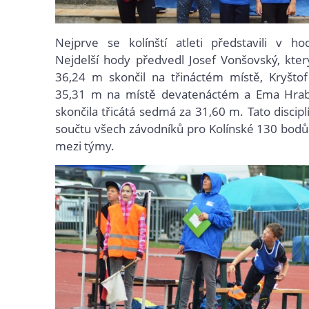
Nejprve se kolínští atleti představili v ho
Nejdelší hody předvedl Josef Vonšovský, kte
36,24 m skončil na třináctém místě, Kryštof
35,31 m na místě devatenáctém a Ema Hrab
skončila třicátá sedmá za 31,60 m. Tato discipl
součtu všech závodníků pro Kolínské 130 bodů
mezi týmy.