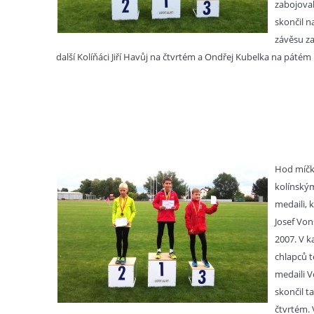
zabojova
skončil na
závěsu za
další Kolíňáci Jiří Havůj na čtvrtém a Ondřej Kubelka na pátém 
Hod míčk
kolínský
medaili, 
Josef Von
2007. V k
chlapců 
medaili V
skončil t
čtvrtém. 