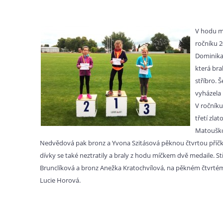
V hodu m
ročníku 2
Dominika
která bra
stříbro. Š
vyházela
V ročníku
třetí zlat
Matouško
Nedvědová pak bronz a Yvona Szitásová pěknou čtvrtou příčk
dívky se také neztratily a braly z hodu míčkem dvě medaile. St
Brunclíková a bronz Anežka Kratochvílová, na pěkném čtvrtém
Lucie Horová.