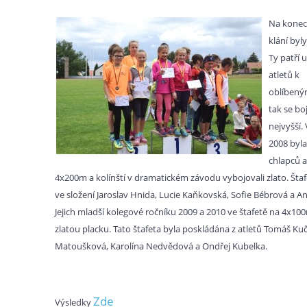
Na konec
klání byl
Ty patří 
atletů k
oblíbeným
tak se bo
nejvyšší.
2008 byla
chlapců a
4x200m a kolínští v dramatickém závodu vybojovali zlato. Šta
ve složení Jaroslav Hnida, Lucie Kaňkovská, Sofie Bébrová a A
Jejich mladší kolegové ročníku 2009 a 2010 ve štafetě na 4x100
zlatou placku. Tato štafeta byla poskládána z atletů Tomáš Kuč
Matoušková, Karolína Nedvědová a Ondřej Kubelka.
Zde
Výsledky