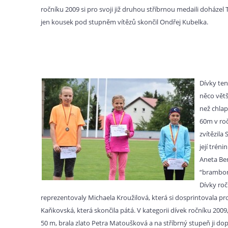
ročníku 2009 si pro svoji již druhou stříbrnou medaili doházel
jen kousek pod stupněm vítězů skončil Ondřej Kubelka.
Dívky ten
něco větš
než chlap
60m v ro
zvítězila
její trén
Aneta Be
“brambor
Dívky roč
reprezentovaly Michaela Kroužilová, která si dosprintovala pro
Kaňkovská, která skončila pátá. V kategorii dívek ročníku 2009,
50 m, brala zlato Petra Matoušková a na stříbrný stupeň ji do