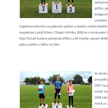
vybojova
příčku. Je
kolegové 
umístění 
Vojtěcha Kofroně a na pěkném pátém a šestém místě doběhli 
respektive Lukáš Erben. Chlapci ročníku 2009 se v konkurenci ta
když Tomáš Kučera vybojoval stříbro a Jiří Havlůj s Janem Mál
pátou příčku v běhu na 50m.
Ve skoku 
prosadil 
2007 na 
místě, Vo
2008 takt
místě a v