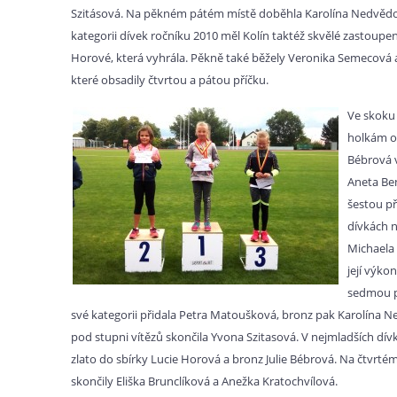
Szitásová. Na pěkném pátém místě doběhla Karolína Nedvědo
kategorii dívek ročníku 2010 měl Kolín taktéž skvělé zastoupen
Horové, která vyhrála. Pěkně také běžely Veronika Semecová a
které obsadily čtvrtou a pátou příčku.
Ve skoku 
holkám op
Bébrová v
Aneta Be
šestou př
dívkách n
Michaela 
její výkon
sedmou př
své kategorii přidala Petra Matoušková, bronz pak Karolína 
pod stupni vítězů skončila Yvona Szitasová. V nejmladších dívk
zlato do sbírky Lucie Horová a bronz Julie Bébrová. Na čtvrté
skončily Eliška Brunclíková a Anežka Kratochvílová.