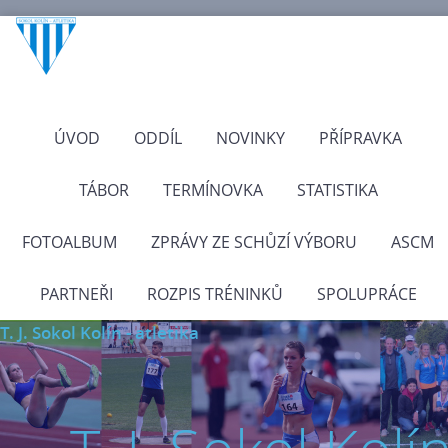
ÚVOD
ODDÍL
NOVINKY
PŘÍPRAVKA
TÁBOR
TERMÍNOVKA
STATISTIKA
FOTOALBUM
ZPRÁVY ZE SCHŮZÍ VÝBORU
ASCM
PARTNEŘI
ROZPIS TRÉNINKŮ
SPOLUPRÁCE
T. J. Sokol Kolín - atletika