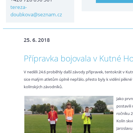
tereza-
doubkova@seznam.cz
25. 6. 2018
Přípravka bojovala v Kutné H
V neděli 24.6 proběhly další závody přípravek, tentokrát v Kut
sice malým atletům úplně nepřálo, přesto byly k vidění pěkné
kolínských závodníků.
Jako prvn
postavili 
ročníku 2
Kolín skv
Jaroslavu