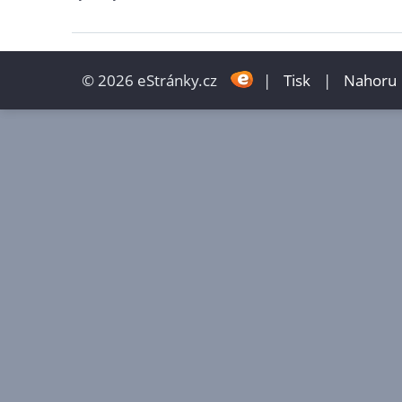
© 2026 eStránky.cz
|
Tisk
|
Nahoru 