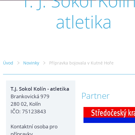
T. J. Sokol Kolín
atletika
Úvod
Novinky
Přípravka bojovala v Kutné Hoře
T.J. Sokol Kolín - atletika
Partner
Brankovická 979
280 02, Kolín
IČO: 75123843
Kontaktní osoba pro
přípravky