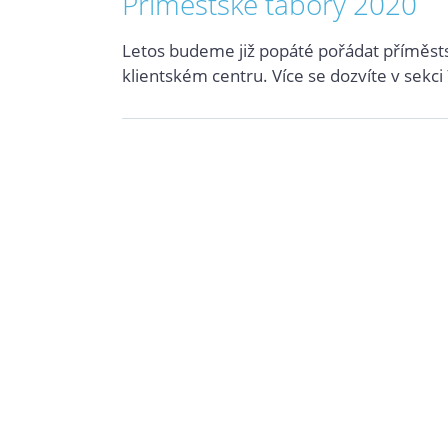
Příměstské tábory 2020
Letos budeme již popáté pořádat příměst
klientském centru. Více se dozvíte v sekci