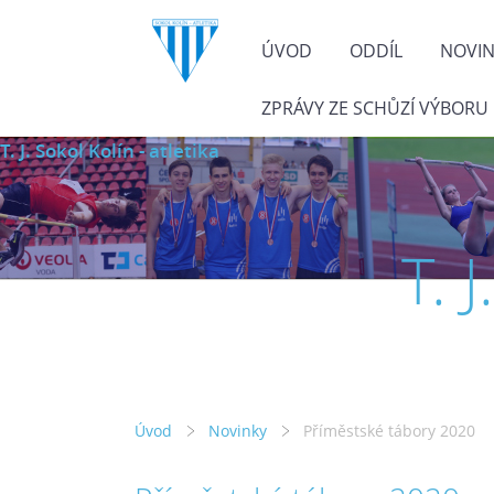
ÚVOD
ODDÍL
NOVI
ZPRÁVY ZE SCHŮZÍ VÝBORU
T. J. Sokol Kolín - atletika
T. 
Úvod
Novinky
Příměstské tábory 2020