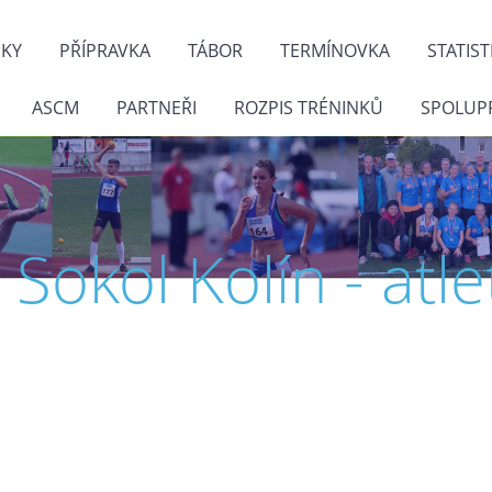
NKY
PŘÍPRAVKA
TÁBOR
TERMÍNOVKA
STATIST
ASCM
PARTNEŘI
ROZPIS TRÉNINKŮ
SPOLUP
J. Sokol Kolín - atle