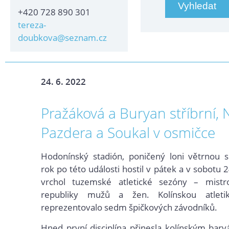
+420 728 890 301
tereza-
doubkova@seznam.cz
24. 6. 2022
Pražáková a Buryan stříbrní, 
Pazdera a Soukal v osmičce
Hodonínský stadión, poničený loni větrnou s
rok po této události hostil v pátek a v sobotu 
vrchol tuzemské atletické sezóny – mistr
republiky mužů a žen. Kolínskou atle
reprezentovalo sedm špičkových závodníků.
Hned první disciplína přinesla kolínským ba