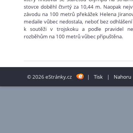
stovce doběhl čtvrtý za 10,44 m. Naopak nejvě
závodu na 100 metrů překážek Helena Jiranov
medaile vůbec nedostala, neboť bez odhlášení
k soutěži v trojskoku a podle pravidel n
rozběhům na 100 metrů vůbec připuštěna.
© 2026 eStránky.cz
|
Tisk
|
Nahoru 