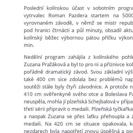
Poslední kolínskou účast v sobotním progr
vytrvalec Roman Pazdera startem na 500
vyrovnaném závodě, v němž se mistr republ
pod hranici čtrnácti a půl minuty, obsadil akt
kolínský běžec výbornou pátou příčku výko
min.
Nedělní program zahájila z kolínského pohl
Zuzana Pražáková a byl to pro ni a příznivce kol
pořádně dramatický závod. Svou základní vý
také 400 cm sice zdolala bez problémů nap
soutěži stále byly čtyři závodnice. A protože 
410 cm svěřenkyně svého otce a Boleslava Pa
neuspěla, mohla jí plzeňská Schejbalová v příp
třetí sérii připravit o medaili. Plzeňská tyčkařk
a naopak Zuzana se přes laťku přehoupla a zaj
medaili. Na 420 cm se situace opakovala, 
nezdarech byla napotřetí znovu úspěšná a po