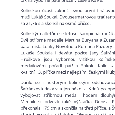
tak na výborné páté příčce v čase 59,59 s.
Kolínskou účast zakončil svou první finálovo
muži Lukáš Soukal. Dvousetmetrovou trať tent
za 21,76 s a skončil na osmé příčce.
Kolínským atletům se letošní šampionát mužů a
Dvě stříbrné medaile Martina Buryana a Zuza
pátá místa Lenky Novotné a Romana Pazdery a
Lukáše Soukala i devátá pozice Jany Šafrán
Hruškové jsou výbornou vizitkou kolínské
medailovém pořadí patřila Sokolu Kolín -at
kvalitní 13. příčka mezi nejlepšími českými klub
Dařilo se i některým kolínským odchovanc
Šafránková dokázala jen několik týdnů po op
vybojovat stříbrnou medaili hodem dlouh
Medaili si odvezli také výškařka Denisa P
překonala 179 cm a skončila na třetí příčce, a
který finišoval se štafetou Olympu na stříbrn