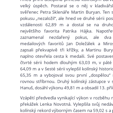
velký úspěch. Postaral se o něj v kladivář
svěřenec Petra Sklenáře Martin Buryan. Ten 
pokusu „nezaložil“, ale hned ve druhé sérii pos
vzdálenosti 62,89 m a dostal se na druh
největšího favorita Patrika Hájka. Napotře
zaznamenal nezdařený pokus, ale dva
medailových favoritů Jan Doležálek a Miros
zapsali překvapivě tři křížky, a Martinu Bur
naplno otevřela cesta k medaili. Své postaven
čtvrté sérii hodem dlouhým 63,03 m, v páté 
64,09 m a v šesté sérii vylepšil kolínský histor
65,35 m a vybojoval svou první „dospělou“ m
rovnou stříbrnou. Druhý kolínský zástupce v s
Hanuš, dosáhl výkonu 49,81 m a obsadil 13. pří
Vzápětí předvedla vynikající výkon v rozběhu
překážek Lenka Novotná. Vylepšila svůj nedáv
kolínský rekord výborným časem na 59,02 s a 