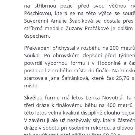
na stříbrnou pozici před svou věčnou ri
Pöschlovou, která se na této výšce se soutěž
Suverénní Amálie Švábíková se dostala přes
stříbrná medaile Zuzany Pražákové je dalším
úspěchem.
Překvapení přichystal v rozběhu na 200 metrů
Soukal. Po obrovském zlepšení před týdne
potvrdil výbornou formu i v Hodoníně a č
postoupil z druhého místa do finále. Na žens
startovala Jana Šafránková, které čas 25,76 s 
místo.
Skvělou formu má letos Lenka Novotná. Ta n
třetí dráze k finálovému běhu na 400 metrů 
této letos velmi kvalitní disciplíně dlouho bojov
V závěru jí ale už nezbývaly síly, které částe
dráze v sobotu při osobním rekordu, a cílovou 