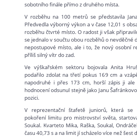
sobotního finále přímo z druhého místa.
V rozběhu na 100 metrů se představila Jana
Předvedla výborný výkon a v čase 12,01 s obs
rozběhu čtvrté místo. O radost ji však připravil
se jednalo v součtu obou rozběhů o nevděčné d
nepostupové místo, ale i to, že nový osobní re
příliš silný vítr do zad.
Ve výškařském sektoru bojovala Anita Hru
podařilo zdolat na třetí pokus 169 cm a vzápě
napodruhé i přes 173 cm, horší zápis ji al
hodnocení odsunul stejně jako Janu Šafránkov
pozici.
V reprezentační štafetě juniorů, která se
pokoření limitu pro mistrovství světa, startov
Soukal. Kvarteto Mika, Raška, Soukal, Ondráče
času 40,73 s a na limit jí scházelo více než šest 