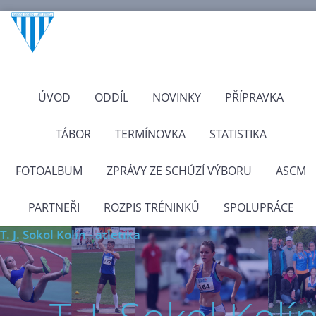
ÚVOD
ODDÍL
NOVINKY
PŘÍPRAVKA
TÁBOR
TERMÍNOVKA
STATISTIKA
FOTOALBUM
ZPRÁVY ZE SCHŮZÍ VÝBORU
ASCM
PARTNEŘI
ROZPIS TRÉNINKŮ
SPOLUPRÁCE
T. J. Sokol Kolín - atletika