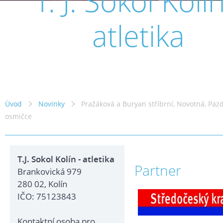
T. J. Sokol Kolín
atletika
Úvod
Novinky
Pražáková a Buryan stříbrní, Novotná, Pazd
osmičce
T.J. Sokol Kolín - atletika
Partner
Brankovická 979
280 02, Kolín
IČO: 75123843
Kontaktní osoba pro