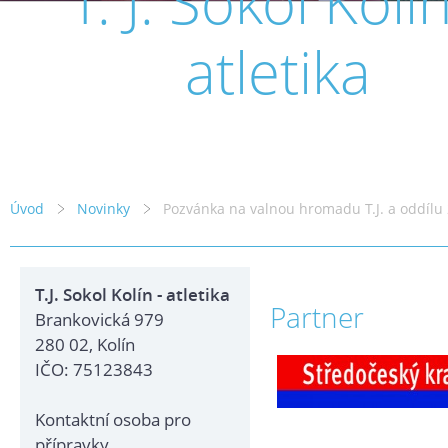
T. J. Sokol Kolín
atletika
Úvod
Novinky
Pozvánka na valnou hromadu T.J. a oddílu
T.J. Sokol Kolín - atletika
Partner
Brankovická 979
280 02, Kolín
IČO: 75123843
Kontaktní osoba pro
přípravky