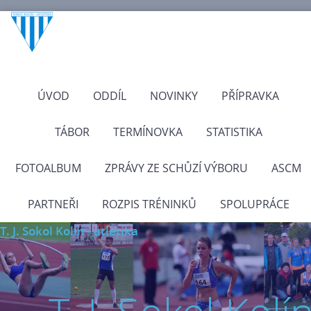
ÚVOD
ODDÍL
NOVINKY
PŘÍPRAVKA
TÁBOR
TERMÍNOVKA
STATISTIKA
FOTOALBUM
ZPRÁVY ZE SCHŮZÍ VÝBORU
ASCM
PARTNEŘI
ROZPIS TRÉNINKŮ
SPOLUPRÁCE
T. J. Sokol Kolín - atletika