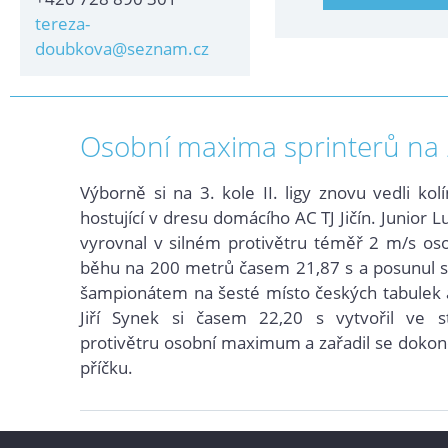
tereza-
doubkova@seznam.cz
Osobní maxima sprinterů na 2
Výborně si na 3. kole II. ligy znovu vedli kolín
hostující v dresu domácího AC TJ Jičín. Junior L
vyrovnal v silném protivětru téměř 2 m/s os
běhu na 200 metrů časem 21,87 s a posunul s
šampionátem na šesté místo českých tabulek
Jiří Synek si časem 22,20 s vytvořil ve s
protivětru
osobní maximum a zařadil se dokon
příčku.