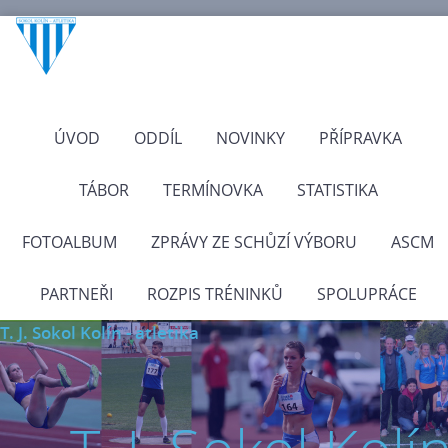
ÚVOD
ODDÍL
NOVINKY
PŘÍPRAVKA
TÁBOR
TERMÍNOVKA
STATISTIKA
FOTOALBUM
ZPRÁVY ZE SCHŮZÍ VÝBORU
ASCM
PARTNEŘI
ROZPIS TRÉNINKŮ
SPOLUPRÁCE
T. J. Sokol Kolín - atletika