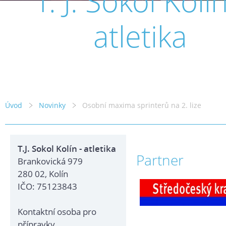
T. J. Sokol Kolín
atletika
Úvod
Novinky
Osobní maxima sprinterů na 2. lize
T.J. Sokol Kolín - atletika
Partner
Brankovická 979
280 02, Kolín
IČO: 75123843
Kontaktní osoba pro
přípravky