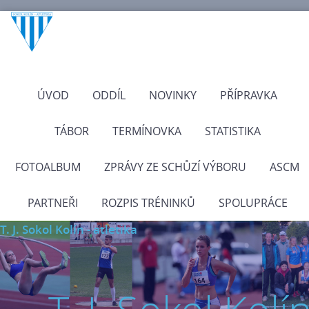
ÚVOD
ODDÍL
NOVINKY
PŘÍPRAVKA
TÁBOR
TERMÍNOVKA
STATISTIKA
FOTOALBUM
ZPRÁVY ZE SCHŮZÍ VÝBORU
ASCM
PARTNEŘI
ROZPIS TRÉNINKŮ
SPOLUPRÁCE
T. J. Sokol Kolín - atletika