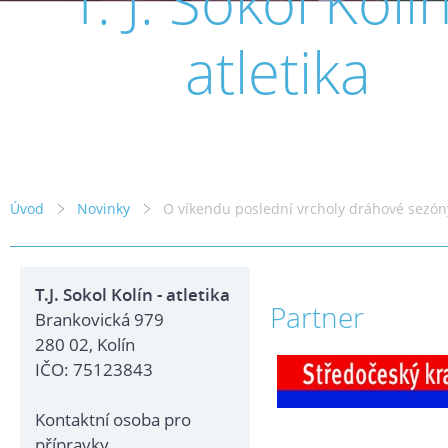
T. J. Sokol Kolín
atletika
Úvod
Novinky
O víkendu poslední vrcholy dráhové sezón
T.J. Sokol Kolín - atletika
Partner
Brankovická 979
280 02, Kolín
IČO: 75123843
Kontaktní osoba pro
přípravky