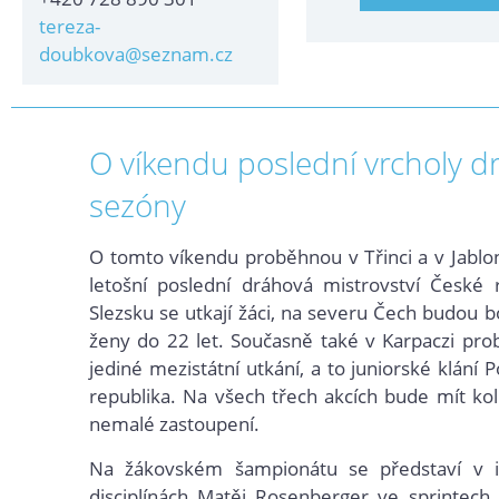
tereza-
doubkova@seznam.cz
O víkendu poslední vrcholy d
sezóny
O tomto víkendu proběhnou v Třinci a v Jablo
letošní poslední dráhová mistrovství České 
Slezsku se utkají žáci, na severu Čech budou b
ženy do 22 let. Současně také v Karpaczi pro
jediné mezistátní utkání, a to juniorské klání 
republika. Na všech třech akcích bude mít kolí
nemalé zastoupení.
Na žákovském šampionátu se představí v in
disciplínách Matěj Rosenberger ve sprintech