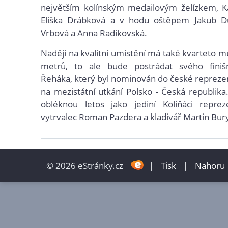
největším kolínským medailovým želízkem, K
Eliška Drábková a v hodu oštěpem Jakub D
Vrbová a Anna Radikovská.
Naději na kvalitní umístění má také kvarteto 
metrů, to ale bude postrádat svého fini
Řeháka, který byl nominován do české reprezen
na mezistátní utkání Polsko - Česká republika
obléknou letos jako jediní Kolíňáci reprez
vytrvalec Roman Pazdera a kladivář Martin Bur
© 2026 eStránky.cz
|
Tisk
|
Nahoru 