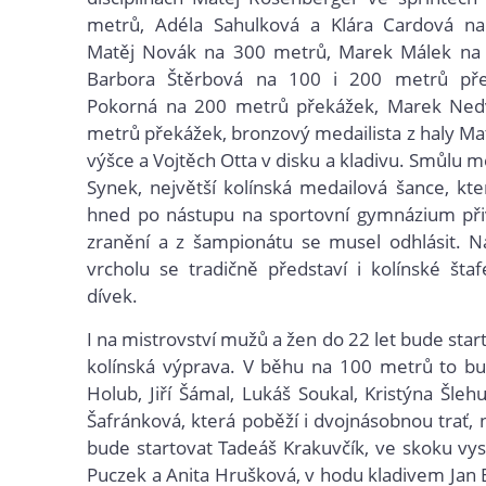
metrů, Adéla Sahulková a Klára Cardová n
Matěj Novák na 300 metrů, Marek Málek na
Barbora Štěrbová na 100 i 200 metrů pře
Pokorná na 200 metrů překážek, Marek Ne
metrů překážek, bronzový medailista z haly Ma
výšce a Vojtěch Otta v disku a kladivu. Smůlu měl
Synek, největší kolínská medailová šance, kte
hned po nástupu na sportovní gymnázium přiv
zranění a z šampionátu se musel odhlásit. 
vrcholu se tradičně představí i kolínské štaf
dívek.
I na mistrovství mužů a žen do 22 let bude sta
kolínská výprava. V běhu na 100 metrů to b
Holub, Jiří Šámal, Lukáš Soukal, Kristýna Šleh
Šafránková, která poběží i dvojnásobnou trať,
bude startovat Tadeáš Krakuvčík, ve skoku v
Puczek a Anita Hrušková, v hodu kladivem Jan B