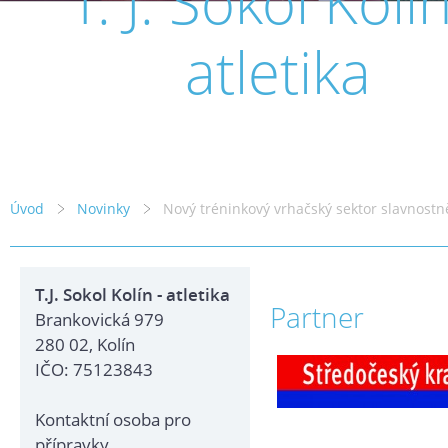
T. J. Sokol Kolín
atletika
Úvod
Novinky
Nový tréninkový vrhačský sektor slavnostn
T.J. Sokol Kolín - atletika
Partner
Brankovická 979
280 02, Kolín
IČO: 75123843
Kontaktní osoba pro
přípravky