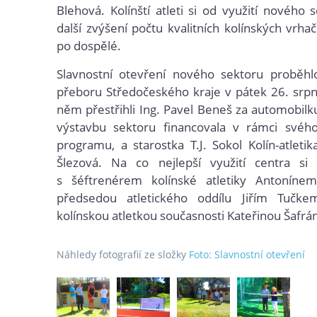
Blehová. Kolínští atleti si od využití nového s
další zvýšení počtu kvalitních kolínských vrha
po dospělé.
Slavnostní otevření nového sektoru proběhlo
přeboru Středočeského kraje v pátek 26. srp
něm přestřihli Ing. Pavel Beneš za automobilk
výstavbu sektoru financovala v rámci svéh
programu, a starostka T.J. Sokol Kolín-atletik
Šlezová. Na co nejlepší využití centra si p
s šéftrenérem kolínské atletiky Antonín
předsedou atletického oddílu Jiřím Tučke
kolínskou atletkou současnosti Kateřinou Šafrá
Náhledy fotografií ze složky
Foto: Slavnostní otevření