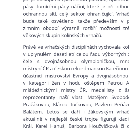
pásy tlumícími pády náčiní, které je při odh
ochrannou sítí, celý sektor ohraničující. Vrh
bude také osvětleno, takže především v 
zimním období výrazně rozšíří možnosti tr
věkových skupin kolínských vrhačů.
Právě ve vrhačských disciplínách vychovala kol
v uplynulém desetiletí celou řadu výborných
čele s dvojnásobnou olympioničkou, mn
mistryní ČR a českou rekordmankou Kateřinou
účastnicí mistrovství Evropy a dvojnásobnou
v kategorii žen v hodu oštěpem Petrou A
mládežnickými mistry ČR, medailisty z š
reprezentanty naší vlasti Matějem Svobo
Pražákovou, Klárou Tučkovou, Pavlem Peňá
Balátem. Letos se daří i žákovským vrha
aktuálně v nejlepší české trojce figurují klad
Král, Karel Hanuš, Barbora Houžvičková či d