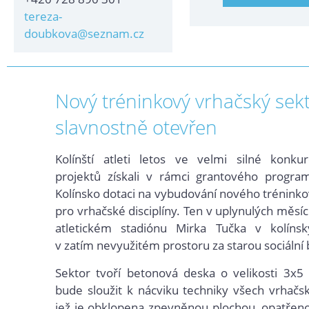
tereza-
doubkova@seznam.cz
Nový tréninkový vrhačský sek
slavnostně otevřen
Kolínští atleti letos ve velmi silné konkur
projektů získali v rámci grantového progr
Kolínsko dotaci na vybudování nového trénink
pro vrhačské disciplíny. Ten v uplynulých měsíc
atletickém stadiónu Mirka Tučka v kolíns
v zatím nevyužitém prostoru za starou sociální
Sektor tvoří betonová deska o velikosti 3x5
bude sloužit k nácviku techniky všech vrhačský
jež je obklopena zpevněnou plochou, opatře