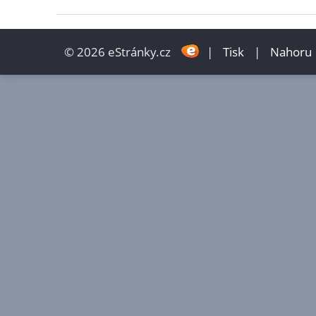
© 2026 eStránky.cz
|
Tisk
|
Nahoru 