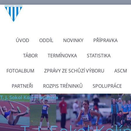
ÚVOD
ODDÍL
NOVINKY
PŘÍPRAVKA
TÁBOR
TERMÍNOVKA
STATISTIKA
FOTOALBUM
ZPRÁVY ZE SCHŮZÍ VÝBORU
ASCM
PARTNEŘI
ROZPIS TRÉNINKŮ
SPOLUPRÁCE
T. J. Sokol Kolín - atletika