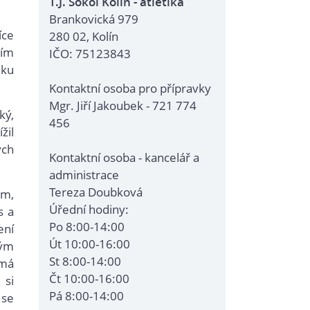
T.J. Sokol Kolín - atletika
Brankovická 979
íce
280 02, Kolín
ním
IČO: 75123843
nku
Kontaktní osoba pro přípravky
Mgr. Jiří Jakoubek - 721 774
ký,
456
žil
ých
Kontaktní osoba - kancelář a
administrace
Tereza Doubková
 m,
Úřední hodiny:
s a
Po 8:00-14:00
ení
Út 10:00-16:00
vým
St 8:00-14:00
 má
Čt 10:00-16:00
 si
Pá 8:00-14:00
 se