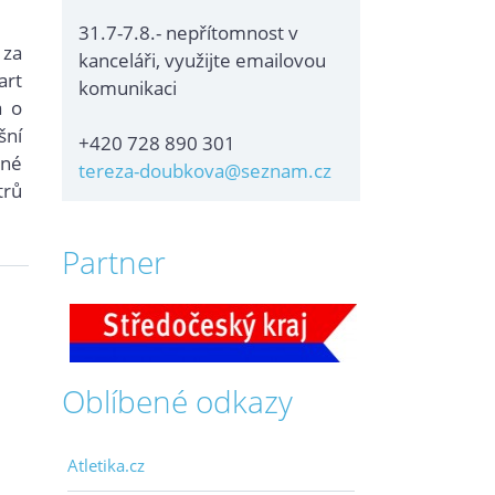
31.7-7.8.- nepřítomnost v
 za
kanceláři, využijte emailovou
art
komunikaci
a o
šní
+420 728 890 301
jné
tereza-doubkova@seznam.cz
trů
Partner
Oblíbené odkazy
Atletika.cz