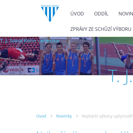
ÚVOD
ODDÍL
NOVI
ZPRÁVY ZE SCHŮZÍ VÝBORU
T. J. Sokol Kolín - atletika
T. 
Úvod
Novinky
Nejlepší výkony uplynulé