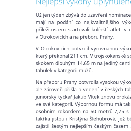
Nejlepší výkony uplynuléh
Už jen týden zbývá do uzavření nominace 
mají na podání co nejkvalitnějšího vý
příležitostem startovali kolínští atlet
v Otrokovicích a na přeboru Prahy.
V Otrokovicích potvrdil vyrovnanou výko
který překonal 211 cm. V trojskokanské sout
skokem dlouhým 14,65 m na jediný centi
tabulek v kategorii mužů.
Na přeboru Prahy potvrdila vysokou výkon
ale zároveň přišla o vedení v českých t
juniorský tyčkař Jakub Vítek znovu prok
ve své kategorii. Výbornou formu má tak
osobním rekordem na 60 metrů 7,75 s 
takřka jistou i Kristýna Šlehubrová, jež
zajistil šestým nejlepším českým časem 22