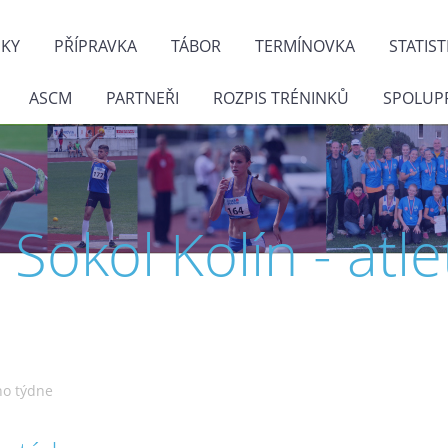
NKY
PŘÍPRAVKA
TÁBOR
TERMÍNOVKA
STATIST
ASCM
PARTNEŘI
ROZPIS TRÉNINKŮ
SPOLUP
J. Sokol Kolín - atle
ho týdne