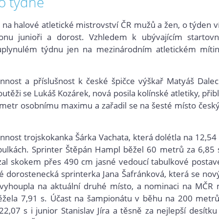
o týdne
na halové atletické mistrovství ČR mužů a žen, o týden v
konu junioři a dorost. Vzhledem k ubývajícím startov
i v uplynulém týdnu jen na mezinárodním atletickém míti
nnost a příslušnost k české špičce výškař Matyáš Dalec
ěži se Lukáš Kozárek, nová posila kolínské atletiky, přiblí
metr osobnímu maximu a zařadil se na šesté místo česk
nost trojskokanka Šárka Vachata, která dolétla na 12,54
abulkách. Sprinter Štěpán Hampl běžel 60 metrů za 6,85 
ázal skokem přes 490 cm jasné vedoucí tabulkové postav
é dorostenecká sprinterka Jana Šafránková, která se no
vyhoupla na aktuální druhé místo, a nominaci na MČR
 běžela 7,91 s. Účast na šampionátu v běhu na 200 metrů
,07 s i junior Stanislav Jíra a těsně za nejlepší desítku