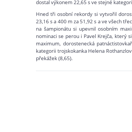
dostal výkonem 22,65 s ve stejné kategor
Hned tři osobní rekordy si vytvořil doro
23,16 s a 400 m za 51,92 s a ve všech třec
na šampionátu si upevnil osobním max
nominaci se perou i Pavel Krejča, který 
maximum, dorostenecká patnáctistovkař
kategorii trojskokanka Helena Rothanzlov
překážek (8,65).