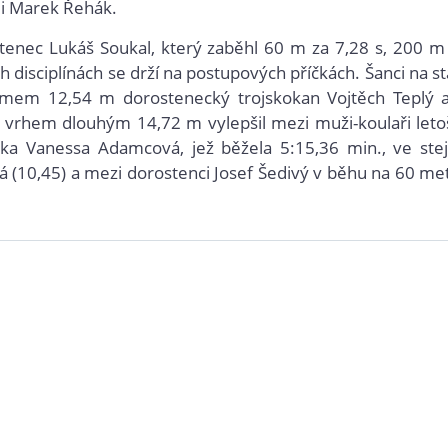
ii Marek Řehák.
stenec Lukáš Soukal, který zaběhl 60 m za 7,28 s, 200 m
h disciplínách se drží na postupových příčkách. Šanci na st
imem 12,54 m dorostenecký trojskokan Vojtěch Teplý 
si vrhem dlouhým 14,72 m vylepšil mezi muži-koulaři leto
ka Vanessa Adamcová, jež běžela 5:15,36 min., ve ste
á (10,45) a mezi dorostenci Josef Šedivý v běhu na 60 me