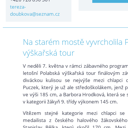
tereza-
doubkova@seznam.cz
Na starém mostě vyvrcholila 
výškařská tour
V neděli 7. května v rámci zábavného program
letošní Polabská výškařská tour finálovým z
diváckou kulisou se nejvýše mezi chlapci 
Puczek, který je už ale středoškolákem, jenž p
ve výši 185 cm, a Barbora Hrodková, která se s
v kategorii žákyň 9. třídy výkonem 145 cm.
Vítězem stejné kategorie mezi chlapci se s
medailista z českého halového žákovskéh
Stanislav Bělka, který skočil 170 cm. Mezi