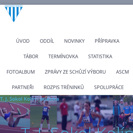
ÚVOD
ODDÍL
NOVINKY
PŘÍPRAVKA
TÁBOR
TERMÍNOVKA
STATISTIKA
FOTOALBUM
ZPRÁVY ZE SCHŮZÍ VÝBORU
ASCM
PARTNEŘI
ROZPIS TRÉNINKŮ
SPOLUPRÁCE
T. J. Sokol Kolín - atletika