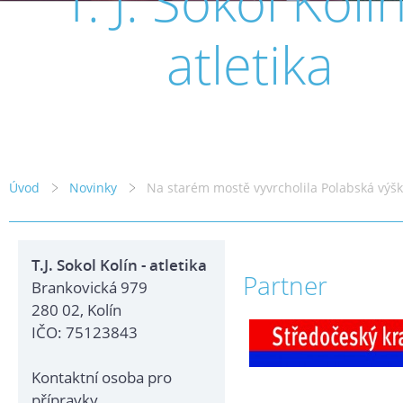
T. J. Sokol Kolín
atletika
Úvod
Novinky
Na starém mostě vyvrcholila Polabská výšk
T.J. Sokol Kolín - atletika
Partner
Brankovická 979
280 02, Kolín
IČO: 75123843
Kontaktní osoba pro
přípravky