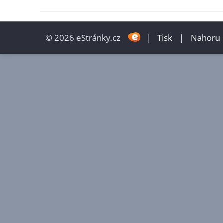
© 2026 eStránky.cz
|
Tisk
|
Nahoru 