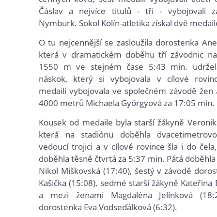
Čáslav a nejvíce titulů - tři - vybojovali 
Nymburk. Sokol Kolín-atletika získal dvě medail
O tu nejcennější se zasloužila dorostenka An
která v dramatickém doběhu tří závodnic na 
1550 m ve stejném čase 5:43 min. udržela
náskok, který si vybojovala v cílové rovinc
medaili vybojovala ve společném závodě žen 
4000 metrů Michaela Györgyová za 17:05 min.
Kousek od medaile byla starší žákyně Veroni
která na stadiónu doběhla dvacetimetrov
vedoucí trojici a v cílové rovince šla i do čel
doběhla těsně čtvrtá za 5:37 min. Pátá doběhla
Nikol Miškovská (17:40), šestý v závodě doro
Kašička (15:08), sedmé starší žákyně Kateřina 
a mezi ženami Magdaléna Jelínková (18
dorostenka Eva Vodseďálková (6:32).