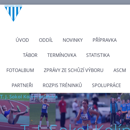
ÚVOD
ODDÍL
NOVINKY
PŘÍPRAVKA
TÁBOR
TERMÍNOVKA
STATISTIKA
FOTOALBUM
ZPRÁVY ZE SCHŮZÍ VÝBORU
ASCM
PARTNEŘI
ROZPIS TRÉNINKŮ
SPOLUPRÁCE
T. J. Sokol Kolín - atletika