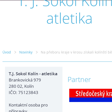
T. J. Sokol Kolín
atletika
Úvod
Novinky
Na přeboru kraje v krosu získali kolínští b
T.J. Sokol Kolín - atletika
Partner
Brankovická 979
280 02, Kolín
IČO: 75123843
Kontaktní osoba pro
přípravky