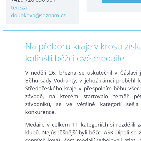
tereza-
doubkova@seznam.cz
Na přeboru kraje v krosu získa
kolínští běžci dvě medaile
V neděli 26. března se uskutečnil v Čáslavi j
Běhu sady Vodranty, v jehož rámci proběhl l
Středočeského kraje v přespolním běhu všech
závodě, na kterém startovalo téměř pět
závodníků, se ve většině kategorií sešla 
konkurence.
Medaile v celkem 11 kategoriích si rozdělili z
klubů. Nejúspěšnější byli běžci ASK Dipoli se
cenných kovů, šest medailí vybojovali atlet