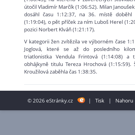
útočil Vladimír Marčík (1:06:52). Milan Janoušek
dosáhl času 1:12:37, na 36. místě doběhl
(1:19:04), o pět příček za ním Luboš Herel (1:2
pozici Norbert Klváň (1:21:17).
V kategorii žen zvítězila ve výborném čase 1:
Joglová, které se až do posledního kilo
triatlonistka Vendula Frintová (1:14:08) a 
obhájkyně titulu Tereza Hrochová (1:15:59). 
Kroužilová zaběhla čas 1:38:35.
© 2026 eStránky.cz
|
Tisk
|
Nahoru 