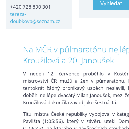
+420 728 890 301
tereza-
doubkova@seznam.cz
Na MČR v půlmaratónu nejlép
Kroužilová a 20. Janoušek
V neděli 12. července proběhlo v Kostěni
mistrovství ČR mužů a žen v půmaratónu. Ko
tentokrát žádný pronikavý úspěch neslavili,
doběhl nejlépe dvacátý Milan Janoušek, mezi ž
Kroužilová dokončila závod jako šestnáctá.
Titul mistra České republiky vybojoval v kateg
Pavlišta (1:05:56), který v závěru utekl Dom
(1:06:43), na kterého v závěrečných stovkác