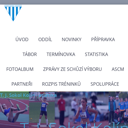
ÚVOD
ODDÍL
NOVINKY
PŘÍPRAVKA
TÁBOR
TERMÍNOVKA
STATISTIKA
FOTOALBUM
ZPRÁVY ZE SCHŮZÍ VÝBORU
ASCM
PARTNEŘI
ROZPIS TRÉNINKŮ
SPOLUPRÁCE
T. J. Sokol Kolín - atletika