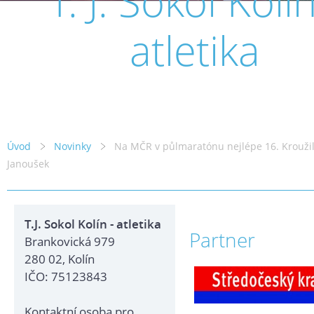
T. J. Sokol Kolín
atletika
Úvod
Novinky
Na MČR v půlmaratónu nejlépe 16. Kroužil
Janoušek
T.J. Sokol Kolín - atletika
Partner
Brankovická 979
280 02, Kolín
IČO: 75123843
Kontaktní osoba pro