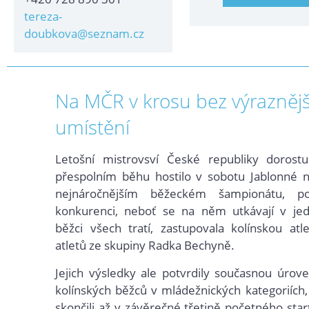
tereza-
doubkova@seznam.cz
Na MČR v krosu bez výrazněj
umístění
Letošní m
istrovsví České republiky dorost
přespolním běhu hostilo v sobotu Jablonné n
n
ejnáročnějším běžeckém šampionátu, 
konkurenci, neboť se na něm utkávají v j
běžci všech tratí, zastupovala kolínskou atle
atletů ze skupiny Radka Bechyně.
Jejich výsledky ale potvrdily současnou úrov
kolínských běžců v mládežnických kategoriích, 
skončili až v závěrečné třetině početného star