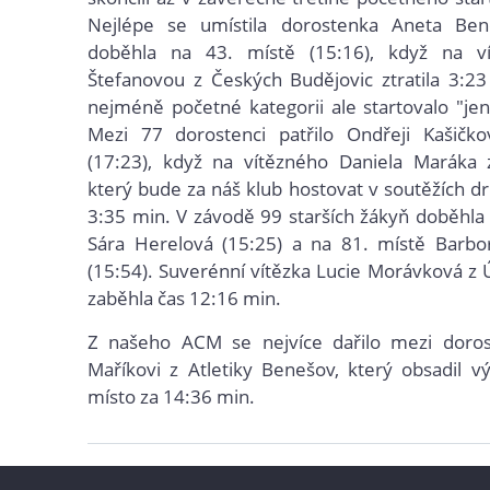
Nejlépe se umístila dorostenka Aneta Ben
doběhla na 43. místě (15:16), když na v
Štefanovou z Českých Budějovic ztratila 3:23
nejméně početné kategorii ale startovalo "je
Mezi 77 dorostenci patřilo Ondřeji Kašičko
(17:23), když na vítězného Daniela Maráka
který bude za náš klub hostovat v soutěžích dru
3:35 min. V závodě 99 starších žákyň doběhla 
Sára Herelová (15:25) a na 81. místě Barbo
(15:54). Suverénní vítězka Lucie Morávková z Ú
zaběhla čas 12:16 min.
Z našeho ACM se nejvíce dařilo mezi doros
Maříkovi z Atletiky Benešov, který obsadil v
místo za 14:36 min.