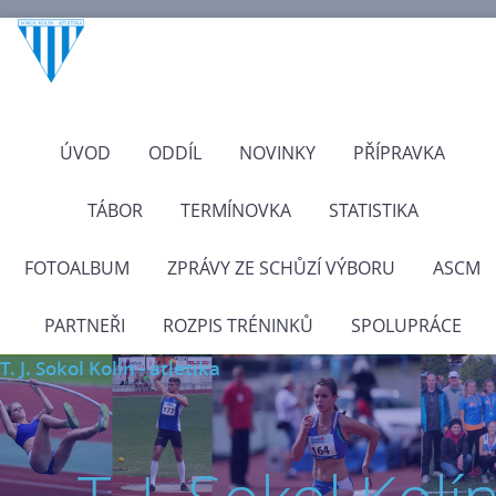
ÚVOD
ODDÍL
NOVINKY
PŘÍPRAVKA
TÁBOR
TERMÍNOVKA
STATISTIKA
FOTOALBUM
ZPRÁVY ZE SCHŮZÍ VÝBORU
ASCM
PARTNEŘI
ROZPIS TRÉNINKŮ
SPOLUPRÁCE
T. J. Sokol Kolín - atletika