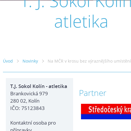
T. J. Sokol Kolín
atletika
Úvod
Novinky
Na MČR v krosu bez výraznějšího umístění
T.J. Sokol Kolín - atletika
Partner
Brankovická 979
280 02, Kolín
IČO: 75123843
Kontaktní osoba pro
přípravky