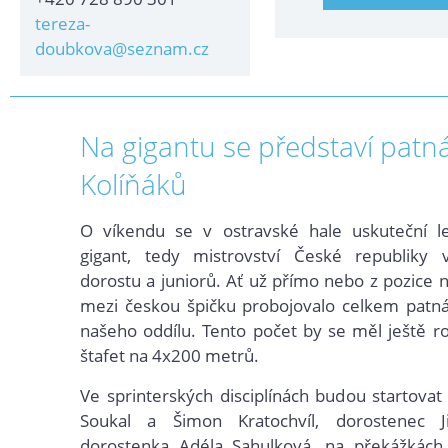
tereza-
doubkova@seznam.cz
Na gigantu se představí patn
Kolíňáků
O víkendu se v ostravské hale uskuteční le
gigant, tedy mistrovství České republiky v
dorostu a juniorů. Ať
už přímo nebo z pozice 
mezi českou špičku probojovalo celkem patná
našeho oddílu. Tento počet by se měl ještě roz
štafet na 4x200 metrů.
Ve sprinterských disciplínách budou startovat 
Soukal a Šimon Kratochvíl, dorostenec J
dorostenka Adéla Sahulková, na překážkách 