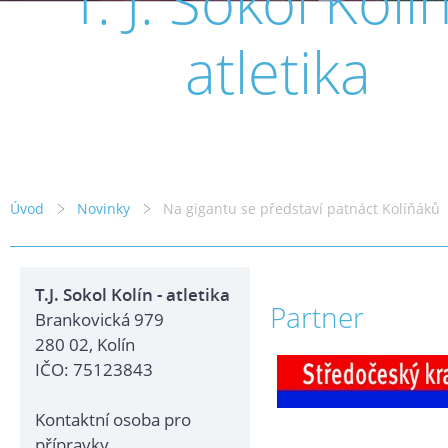
T. J. Sokol Kolín
atletika
Úvod
Novinky
Na gigantu se představí patnáct Kolíňáků
T.J. Sokol Kolín - atletika
Partner
Brankovická 979
280 02, Kolín
IČO: 75123843
Kontaktní osoba pro
přípravky