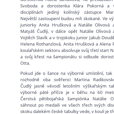
Svoboda a dorostenka Klára Pokorná a 
disciplínách jediný kolínský zástupce M
Největší zastoupení budou mít skokané. Ve v
juniorky Anita Hrušková a Natálie Olivová 
Matyáš Čudlý, v dálce opět Natálie Olivová 
Vojtěch Slavík a v trojskoku junior Jakub Doud
Helena Rothanzlová, Anita Hrušková a Alena F
koulařském sektoru absolvuje svůj třetí start N
a svůj křest na šampionátu si odbude dorost
Otta.
Pokud jde o šance na výborné umístění, tak 
rozhodně oba svěřenci Martina Radikovsk
Čudlý jasně vévodí letošním výškařským t
výborné páté příčce je v běhu na 60 met
Čerstvá pětibojařská šampiónka Natálie 
sáhnout po medaili ve všech třech svých disc
skoku dalekém české tabulky vede, v kouli je tř