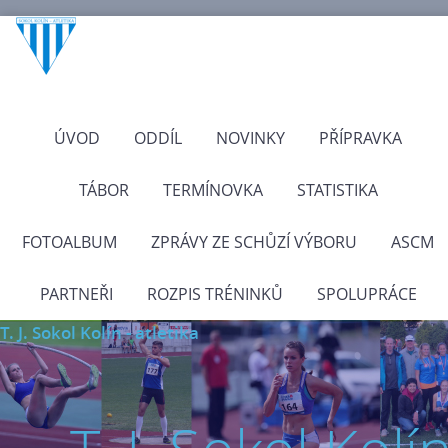
ÚVOD
ODDÍL
NOVINKY
PŘÍPRAVKA
TÁBOR
TERMÍNOVKA
STATISTIKA
FOTOALBUM
ZPRÁVY ZE SCHŮZÍ VÝBORU
ASCM
PARTNEŘI
ROZPIS TRÉNINKŮ
SPOLUPRÁCE
T. J. Sokol Kolín - atletika