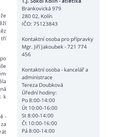
T.J. Sokol Kolín - atletika
Brankovická 979
ěže
280 02, Kolín
ěží
IČO: 75123843
těz
tří
Kontaktní osoba pro přípravky
Mgr. Jiří Jakoubek - 721 774
456
 po
áše
Kontaktní osoba - kancelář a
Těm
administrace
éla
Tereza Doubková
tná
Úřední hodiny:
k k
Po 8:00-14:00
Út 10:00-16:00
St 8:00-14:00
ě -
Čt 10:00-16:00
 za
Pá 8:00-14:00
rát