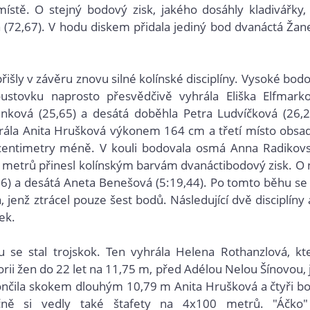
místě. O stejný bodový zisk, jakého dosáhly kladivářky,
 (72,67). V hodu diskem přidala jediný bod dvanáctá Žan
řišly v závěru znovu silné kolínské disciplíny. Vysoké bod
oustovku naprosto přesvědčivě vyhrála Eliška Elfmark
ránková (25,65) a desátá doběhla Petra Ludvíčková (26,2
hrála Anita Hrušková výkonem 164 cm a třetí místo obsad
i centimetry méně. V kouli bodovala osmá Anna Radikov
etrů přinesl kolínským barvám dvanáctibodový zisk. O 
,56) a desátá Aneta Benešová (5:19,44). Po tomto běhu se
jenž ztrácel pouze šest bodů. Následující dvě disciplíny 
ek.
ou se stal trojskok. Ten vyhrála Helena Rothanzlová, kt
orii žen do 22 let na 11,75 m, před Adélou Nelou Šínovou, 
končila skokem dlouhým 10,79 m Anita Hrušková a čtyři b
tečně si vedly také štafety na 4x100 metrů. "Áčko