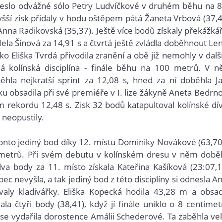
řineslo odvážné sólo Petry Ludvíčkové v druhém běhu na 
ší zisk přidaly v hodu oštěpem pátá Žaneta Vrbová (37,4
nna Radikovská (35,37). Ještě více bodů získaly překážká
la Šínová za 14,91 s a čtvrtá ještě zvládla doběhnout Le
ako Eliška Tvrdá přivodila zranění a obě již nemohly v dalš
ilná kolínská disciplína - finále běhu na 100 metrů. V 
ěhla nejkratší sprint za 12,08 s, hned za ní doběhla J
u obsadila při své premiéře v I. lize žákyně Aneta Bedrn
ekordu 12,48 s. Zisk 32 bodů katapultoval kolínské dí
 neopustily.
onto jediný bod díky 12. místu Dominiky Novákové (63,70
 metrů. Při svém debutu v kolínském dresu v něm době
a body za 11. místo získala Kateřina Kašíková (23:07,1
 nevyšla, a tak jediný bod z této disciplíny si odnesla An
aly kladivářky. Eliška Kopecká hodila 43,28 m a obsad
ala čtyři body (38,41), když jí finále uniklo o 8 centimet
e vydařila dorostence Amálii Schederové. Ta zaběhla ve