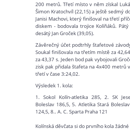
200 metrů. Třetí místo v něm získal Luká
Šimon Kratochvíl (22,15) a ještě sedmý d
Janisi Machovi, který finišoval na třetí př
diskem - bodovala trojice Kolíňáků. Pátý
desátý Jan Groček (39,05).
Závěrečný účet podtrhly štafetové závody
Soukal finišovala na třetím místě za 42,64
za 43,37 s. Jeden bod pak vybojovali Groč
zisk pak přidala štafeta na 4x400 metrů v
třetí v čase 3:24,02.
Výsledek 1. kola:
1.
 S
okol Kolín-atletika
285, 2.
SK Jes
Boleslav 186,5, 5.
Atletika Stará Boleslav
124,5, 8..
A. C. Sparta Praha
121
Kolínská děvčata si do prvního kola žádné