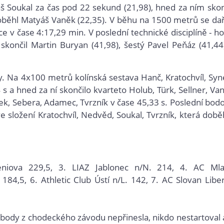
š Soukal za čas pod 22 sekund (21,98), hned za ním skon
oběhl Matyáš Vaněk (22,35). V běhu na 1500 metrů se dař
íčce v čase 4:17,29 min. V poslední technické disciplíně - h
 skončil Martin Buryan (41,98), šestý Pavel Peňáz (41,44
. Na 4x100 metrů kolínská sestava Hanč, Kratochvíl, Syn
 s a hned za ní skončilo kvarteto Holub, Türk, Sellner, Va
ek, Sebera, Adamec, Tvrzník v čase 45,33 s. Poslední bod
e složení Kratochvíl, Nedvěd, Soukal, Tvrzník, která době
eniova
229,5, 3.
LIAZ Jablonec n/N. 214, 4.
AC Mla
 184,5, 6.
Athletic Club Ústí n/L. 142, 7.
AC Slovan Libe
 body z chodeckého závodu nepřinesla, nikdo nestartoval 