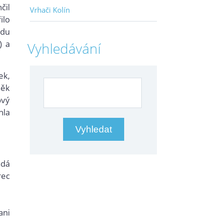
čil
Vrhači Kolín
ilo
odu
) a
Vyhledávání
ek,
něk
ový
hla
dá
rec
ani