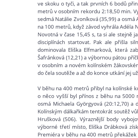
ve skoku o tyči, a tak prvních 6 bodů p
metrů v osobním rekordu 2:18,50 min. Vyš
sedmá Natálie Zvoníková (35,99) a osmá A
na 100 metrů, když závod vyhrála Adéla Ne
Novotná v čase 15,45 s, ta si ale stejně j
disciplínách startovat. Pak ale přišla s
dominovala Eliška Elfmarková, která zab
Šafránková (12,21) a výbornou pátou příčk
v osobním a novém kolínském žákovském r
do čela soutěže a až do konce utkání jej už
V běhu na 400 metrů přibyl na kolínské k
o něco vyšší byl přínos z běhu na 5000
osmá Michaela Györgyová (20:12,70) a dv
Kolínským dálkařkám tentokrát soutěž vůbec
Hrušková (506). Výraznější body vybojov
výborné třetí místo, Eliška Drábková získ
Premiéra v běhu na 400 metrů překážek s