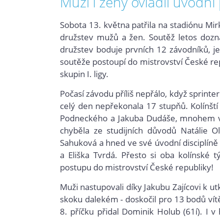
Muži i ženy ovládli úvodní 
Sobota 13. května patřila na stadiónu Mi
družstev mužů a žen. Soutě
ž letos dozn
družstev boduje prvních 12 závodníků, je
soutěže postoupí do mistrovství České re
skupin I. ligy.
Počasí závodu příliš nepřálo, když sprinte
celý den nepřekonala 17 stupňů. Kolínšt
Podneckého a Jakuba Dudáše, mnohem ví
chyběla ze studijních důvodů Natálie Ol
Sahuková a hned ve své úvodní disciplín
a Eliška Tvrdá. Přesto si oba kolínské 
postupu do mistrovství České republiky!
Muži nastupovali díky Jakubu Zajícovi k ut
skoku dalekém - doskočil pro 13 bodů ví
8. příčku přidal Dominik Holub (61í). I v 