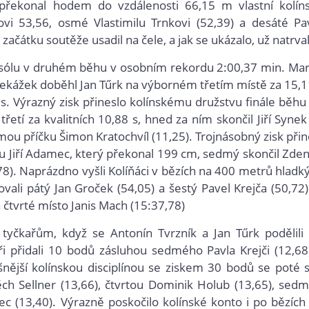
 překonal hodem do vzdálenosti 66,15 m vlastní kolín
vi 53,56, osmé Vlastimilu Trnkovi (52,39) a desáté Pa
začátku soutěže usadil na čele, a jak se ukázalo, už natrva
 sólu v druhém běhu v osobním rekordu 2:00,37 min. Ma
ekážek doběhl Jan Tűrk na výborném třetím místě za 15,1
 s. Výrazný zisk přineslo kolínskému družstvu finále běhu
tí za kvalitních 10,88 s, hned za ním skončil Jiří Synek
smou příčku Šimon Kratochvíl (11,25). Trojnásobný zisk přin
ku Jiří Adamec, který překonal 199 cm, sedmý skončil Zde
78). Naprázdno vyšli Kolíňáci v bězích na 400 metrů hladk
ali pátý Jan Groček (54,05) a šestý Pavel Krejča (50,72)
 čtvrté místo Janis Mach (15:37,78)
yčkařům, když se Antonín Tvrzník a Jan Tűrk podělili
 přidali 10 bodů zásluhou sedmého Pavla Krejči (12,68
nější kolínskou disciplínou se ziskem 30 bodů se poté s
těch Sellner (13,66), čtvrtou Dominik Holub (13,65), sed
c (13,40). Výrazně poskočilo kolínské konto i po bězích