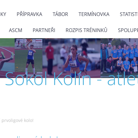
NKY
PŘÍPRAVKA
TÁBOR
TERMÍNOVKA
STATIST
ASCM
PARTNEŘI
ROZPIS TRÉNINKŮ
SPOLUP
J. Sokol Kolín - atle
 prvoligové kolo!