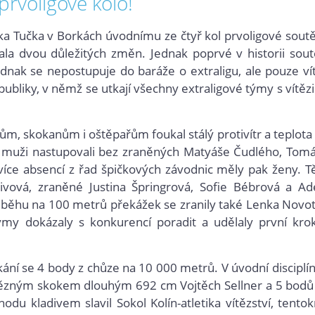
prvoligové kolo!
rka Tučka v Borkách úvodnímu ze čtyř kol prvoligové sout
ala dvou důležitých změn. Jednak poprvé v historii sout
dnak se nepostupuje do baráže o extraligu, ale pouze ví
publiky, v něm
ž se utkají všechny extraligové týmy s vítězi 
rům, skokanům i oštěpařům foukal stálý protivítr a teplota
í muži nastupovali bez zraněných Matyáše Čudlého, Tom
ce absencí z řad špičkových závodnic měly pak ženy. 
ivová, zraněné Justina Špringrová, Sofie Bébrová a Ad
ě běhu na 100 metrů překážek se zranily také Lenka Novo
týmy dokázaly s konkurencí poradit a udělaly první kro
kání se 4 body z chůze na 10 000 metrů. V úvodní disciplín
tězným skokem dlouhým 692 cm Vojtěch Sellner a 5 bodů
hodu kladivem slavil Sokol Kolín-atletika vítězství, tentok