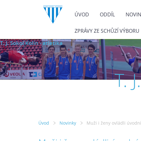
ÚVOD
ODDÍL
NOVI
ZPRÁVY ZE SCHŮZÍ VÝBORU
T. J. Sokol Kolín - atletika
T. 
Úvod
Novinky
Muži i ženy ovládli úvodní