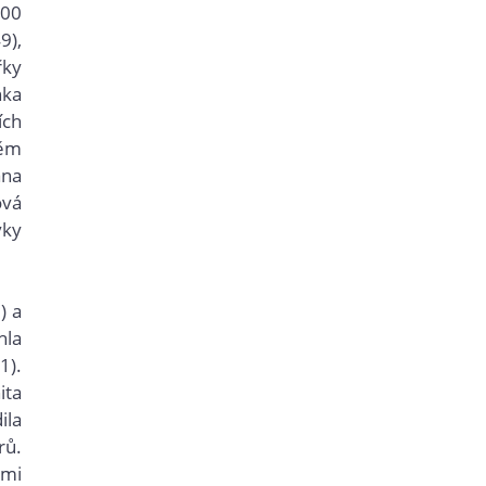
800
9),
řky
nka
ích
něm
ana
ová
vky
) a
hla
1).
ita
ila
rů.
lmi