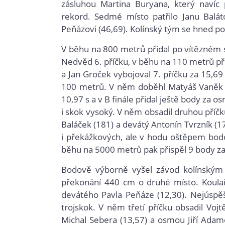
zásluhou Martina Buryana, který navíc
rekord. Sedmé místo patřilo Janu Baláto
Peňázovi (46,69). Kolínský tým se hned po 
V běhu na 800 metrů přidal po vítězném
Nedvěd 6. příčku, v běhu na 110 metrů př
a Jan Groček vybojoval 7. příčku za 15,69
100 metrů. V něm doběhl Matyáš Vaněk tře
10,97 s a v B finále přidal ještě body za o
i skok vysoký. V něm obsadil druhou příč
Baláček (181) a devátý Antonín Tvrzník (1
i překážkových, ale v hodu oštěpem bodov
běhu na 5000 metrů pak přispěl 9 body za
Bodově výborně vyšel závod kolínským t
překonání 440 cm o druhé místo. Koulaři
devátého Pavla Peňáze (12,30). Nejúspěš
trojskok. V něm třetí příčku obsadil Voj
Michal Sebera (13,57) a osmou Jiří Adame