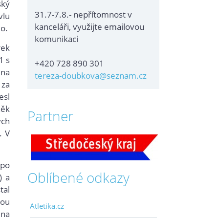
ský
31.7-7.8.- nepřítomnost v
vlu
kanceláři, využijte emailovou
lo.
komunikaci
rek
1 s
+420 728 890 301
 na
tereza-doubkova@seznam.cz
 za
esl
něk
Partner
ých
. V
 po
Oblíbené odkazy
) a
tal
mou
Atletika.cz
 na