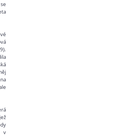
 se
eta
ové
ová
9).
ila
ská
něj
 na
ale
erá
jež
ody
" v