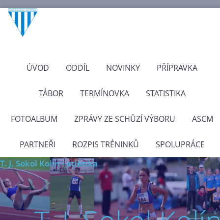
ÚVOD
ODDÍL
NOVINKY
PŘÍPRAVKA
TÁBOR
TERMÍNOVKA
STATISTIKA
FOTOALBUM
ZPRÁVY ZE SCHŮZÍ VÝBORU
ASCM
PARTNEŘI
ROZPIS TRÉNINKŮ
SPOLUPRÁCE
T. J. Sokol Kolín - atletika