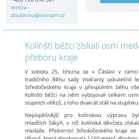
tereza-
doubkova@seznam.cz
Kolínští běžci získali osm meda
přeboru kraje
V sobotu 25. března se v Čáslavi v rámci
tradičního Běhu sady Vodranty uskutečnil le
Středočeského kraje v přespolním běhu všec
Kolínští běžci na něm vybojovali celkem osm
stupních vítězů, z toho dvakrát stáli na stupínk
Nejúspěšnější pro kolínskou výpravu byl
mladších žákyň, v níž kolínská děvčata získal
medaile. Přebornicí Středočeského kraje se 
Vlková, která absolvovala 1150 metrů dlouhou t