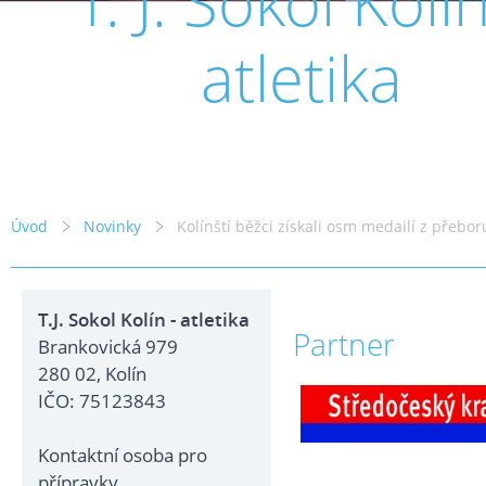
T. J. Sokol Kolín
atletika
Úvod
Novinky
Kolínští běžci získali osm medailí z přebor
T.J. Sokol Kolín - atletika
Partner
Brankovická 979
280 02, Kolín
IČO: 75123843
Kontaktní osoba pro
přípravky