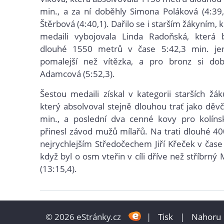
min., a za ní doběhly Simona Poláková (4:39
Štěrbová (4:40,1). Dařilo se i starším žákyním, 
medaili vybojovala Linda Radoňská, která b
dlouhé 1550 metrů v čase 5:42,3 min. je
pomalejší než vítězka, a pro bronz si do
Adamcová (5:52,3).
Šestou medaili získal v kategorii starších žáků
který absolvoval stejně dlouhou trať jako děvč
min., a poslední dva cenné kovy pro kolíns
přinesl závod mužů mílařů. Na trati dlouhé 4
nejrychlejším Středočechem Jiří Křeček v čase
když byl o osm vteřin v cíli dříve než stříbrný
(13:15,4).
© 2026 eStránky.cz
|
Tisk
|
Nahoru 