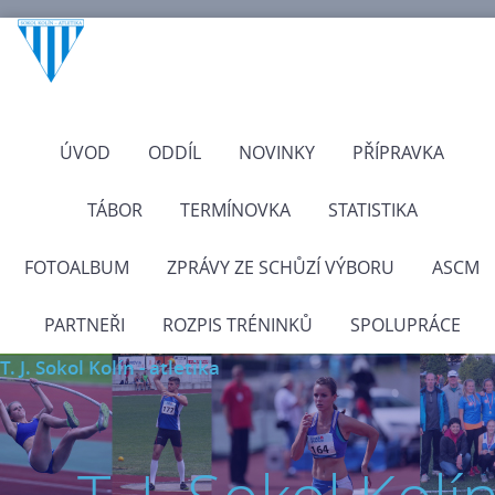
ÚVOD
ODDÍL
NOVINKY
PŘÍPRAVKA
TÁBOR
TERMÍNOVKA
STATISTIKA
FOTOALBUM
ZPRÁVY ZE SCHŮZÍ VÝBORU
ASCM
PARTNEŘI
ROZPIS TRÉNINKŮ
SPOLUPRÁCE
T. J. Sokol Kolín - atletika