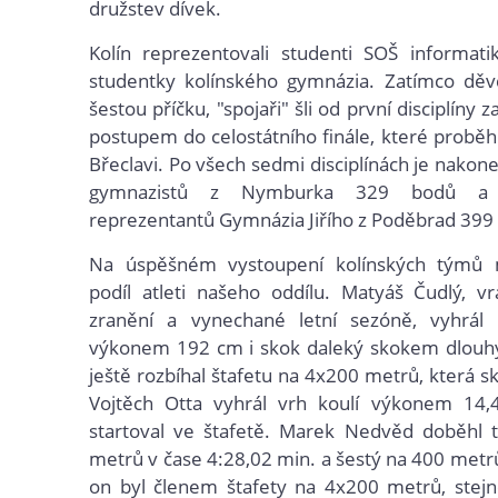
družstev dívek.
Kolín reprezentovali studenti SOŠ informati
studentky kolínského gymnázia. Zatímco děvč
šestou příčku, "spojaři" šli od první disciplíny z
postupem do celostátního finále, které proběhn
Břeclavi. Po všech sedmi disciplínách je nakon
gymnazistů z Nymburka 329 bodů a 
reprezentantů Gymnázia Jiřího z Poděbrad 399
Na úspěšném vystoupení kolínských týmů 
podíl atleti našeho oddílu. Matyáš Čudlý, vr
zranění a vynechané letní sezóně, vyhrál
výkonem 192 cm i skok daleký skokem dlou
ještě rozbíhal štafetu na 4x200 metrů, která s
Vojtěch Otta vyhrál vrh koulí výkonem 14
startoval ve štafetě. Marek Nedvěd doběhl t
metrů v čase 4:28,02 min. a šestý na 400 metrů
on byl členem štafety na 4x200 metrů, stej