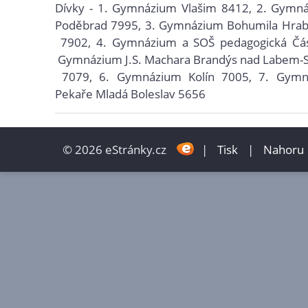
Dívky - 1.
Gymnázium Vlašim
8412, 2.
Gymnáz
Poděbrad
7995, 3.
Gymnázium Bohumila Hrab
7902, 4.
Gymnázium a SOŠ pedagogická Čás
Gymnázium J.S. Machara Brandýs nad Labem-S
7079, 6.
Gymnázium Kolín
7005, 7.
Gymn
Pekaře Mladá Boleslav
5656
© 2026 eStránky.cz
|
Tisk
|
Nahoru 