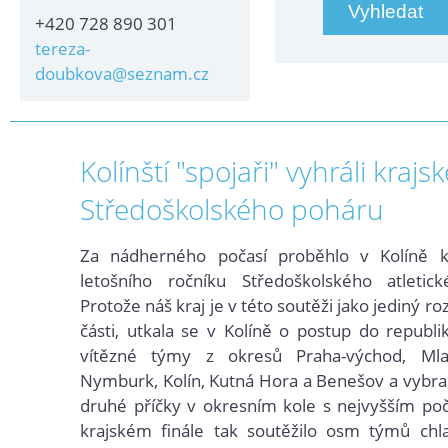
+420 728 890 301
tereza-
doubkova@seznam.cz
Kolínští "spojaři" vyhráli krajs
Středoškolského poháru
Za nádherného počasí proběhlo v Kolíně kr
letošního ročníku Středoškolského atletic
Protože náš kraj je v této soutěži jako jediný r
části, utkala se v Kolíně o
postup do republi
vítězné týmy z okresů Praha-východ, Mla
Nymburk, Kolín, Kutná Hora a Benešov a vybr
druhé příčky v okresním kole s nejvyšším po
krajském finále tak soutěžilo osm týmů ch