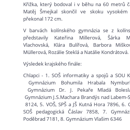
Křižka, který bodoval i v běhu na 60 metrů 
Matěj Šmejkal skončil ve skoku vysokém 
překonal 172 cm.
V barvách kolínského gymnázia se z kolíns
představily Kateřina Millerová, Šárka 
Vlachovská, Klára Bulířová, Barbora Miško
Müllerová
, 
Rozálie Steklá a Natálie Kondrátová.
Výsledek krajského finále:
Chlapci - 1.
SOŠ informatiky a spojů a SOU
 K
Gymnázium Bohumila Hrabala Nymbur
Gymnázium Dr. J. Pekaře Mladá Bolesl
Gymnázium J.S.Machara Brandýs nad Labem-St
8124, 5.
VOŠ, SPŠ a JŠ Kutná Hora
7896, 6.
SOŠ pedagogická Čáslav
7858, 7.
Gymnázi
Poděbrad
7181, 8.
Gymnázium Vlašim
6346