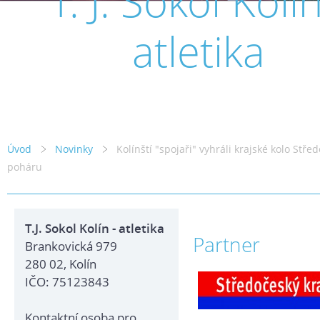
T. J. Sokol Kolín
atletika
Úvod
Novinky
Kolínští "spojaři" vyhráli krajské kolo Stře
poháru
T.J. Sokol Kolín - atletika
Partner
Brankovická 979
280 02, Kolín
IČO: 75123843
Kontaktní osoba pro