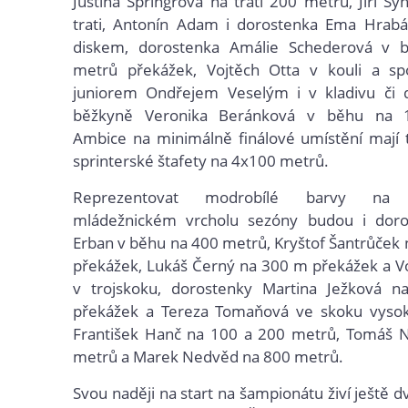
Justina Špringrová na trati 200 metrů, Jiří Sy
trati, Antonín Adam i dorostenka Ema Hrab
diskem, dorostenka Amálie Schederová v 
metrů překážek, Vojtěch Otta v kouli a sp
juniorem Ondřejem Veselým i v kladivu či 
běžkyně Veronika Beránková v běhu na 
Ambice na minimálně finálové umístění mají 
sprinterské štafety na 4x100 metrů.
Reprezentovat modrobílé barvy na
mládežnickém vrcholu sezóny budou i doro
Erban v běhu na 400 metrů, Kryštof Šantrůček
překážek, Lukáš Černý na 300 m překážek a V
v trojskoku, dorostenky Martina Ježková 
překážek a Tereza Tomaňová ve skoku vysok
František Hanč na 100 a 200 metrů, Tomáš 
metrů a Marek Nedvěd na 800 metrů.
Svou naději na start na šampionátu živí ještě d