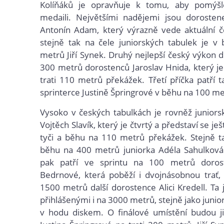
Kolíňáků je opravňuje k tomu, aby pomýšl
medaili. Největšími nadějemi jsou dorostene
Antonín Adam, který výrazně vede aktuální č
stejně tak na čele juniorských tabulek je v
metrů Jiří Synek. Druhý nejlepší český výkon d
300 metrů dorostenců Jaroslav Hnida, který je 
trati 110 metrů překážek. Třetí příčka patří t
sprinterce Justině Špringrové v běhu na 100 me
Vysoko v českých tabulkách je rovněž juniors
Vojtěch Slavík, který je čtvrtý a představí se je
tyči a běhu na 110 metrů překážek. Stejně ta
běhu na 400 metrů juniorka Adéla Sahulková.
pak patří ve sprintu na 100 metrů doros
Bedrnové, která poběží i dvojnásobnou trať,
1500 metrů další dorostence Alici Kredell. Ta 
přihlášenými i na 3000 metrů, stejně jako junio
v hodu diskem. O finálové umístění budou ji