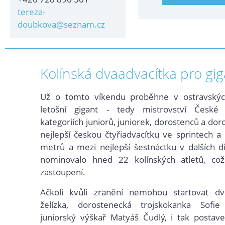
tereza-
doubkova@seznam.cz
Kolínská dvaadvacítka pro gig
Už o tomto víkendu proběhne v ostravských
letošní gigant - tedy mistrovství České
kategoriích juniorů, juniorek, dorostenců a do
nejlepší českou čtyřiadvacítku ve sprintech 
metrů a mezi nejlepší šestnáctku v dalších di
nominovalo hned 22 kolínských atletů, co
zastoupení.
Ačkoli kvůli zranění nemohou startovat d
želízka, dorostenecká trojskokanka Sofi
juniorský výškař Matyáš Čudlý, i tak postav