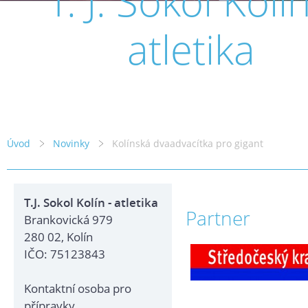
T. J. Sokol Kolín
atletika
Úvod
Novinky
Kolínská dvaadvacítka pro gigant
T.J. Sokol Kolín - atletika
Partner
Brankovická 979
280 02, Kolín
IČO: 75123843
Kontaktní osoba pro
přípravky