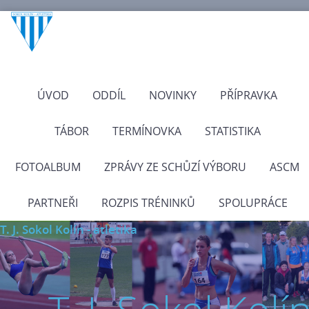
ÚVOD
ODDÍL
NOVINKY
PŘÍPRAVKA
TÁBOR
TERMÍNOVKA
STATISTIKA
FOTOALBUM
ZPRÁVY ZE SCHŮZÍ VÝBORU
ASCM
PARTNEŘI
ROZPIS TRÉNINKŮ
SPOLUPRÁCE
T. J. Sokol Kolín - atletika