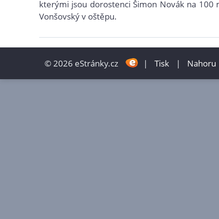
kterými jsou dorostenci Šimon Novák na 100 
Vonšovský v oštěpu.
© 2026 eStránky.cz
|
Tisk
|
Nahoru 