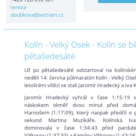
tereza-
doubkova@seznam.cz
Kolín - Velký Osek - Kolín se b
pětašedesáté
Už po pětašedesáté odstartoval na kolínské
neděli 14. června půlmaratón Kolín - Velký Osek
letošními vítězi se stali Jaromír Hradecký a Iva 
Jaromír Hradecký vyhrál v čase 1:15:19 
náskokem téměř dvou minut před domá
Harnošem (1:17:09), který naopak předčil o
sekund Martina Muzikáře. Kolínská Iva
dominovala v čase 1:34:43 před pardubi
Válkovou (1:37:33) a Kamilou Vítkovou (1:43:16