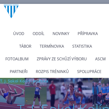
ÚVOD
ODDÍL
NOVINKY
PŘÍPRAVKA
TÁBOR
TERMÍNOVKA
STATISTIKA
FOTOALBUM
ZPRÁVY ZE SCHŮZÍ VÝBORU
ASCM
PARTNEŘI
ROZPIS TRÉNINKŮ
SPOLUPRÁCE
T. J. Sokol Kolín - atletika