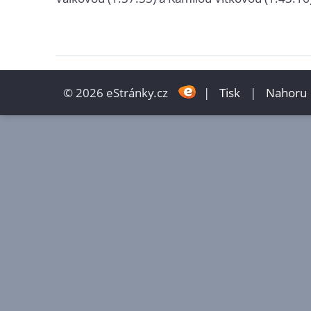
© 2026 eStránky.cz
|
Tisk
|
Nahoru 