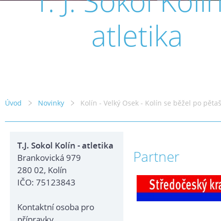
T. J. Sokol Kolín
atletika
Úvod
Novinky
Kolín - Velký Osek - Kolín se běžel po pět
T.J. Sokol Kolín - atletika
Partner
Brankovická 979
280 02, Kolín
IČO: 75123843
Kontaktní osoba pro
přípravky