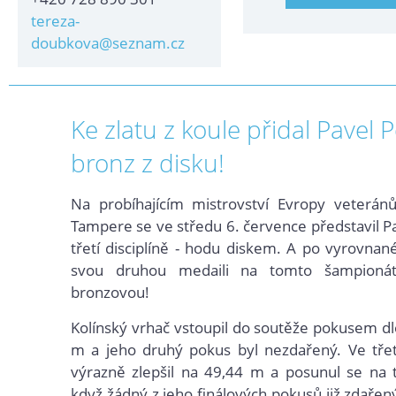
tereza-
doubkova@seznam.cz
Ke zlatu z koule přidal Pavel 
bronz z disku!
Na probíhajícím mistrovství Evropy veterán
Tampere se ve středu 6. července představil P
třetí disciplíně - hodu diskem. A po vyrovnané
svou druhou medaili na tomto šampionátu
bronzovou!
Kolínský vrhač vstoupil do soutěže pokusem 
m a jeho druhý pokus byl nezdařený. Ve třetí
výrazně zlepšil na 49,44 m a posunul se na tř
když žádný z jeho finálových pokusů již zdařený