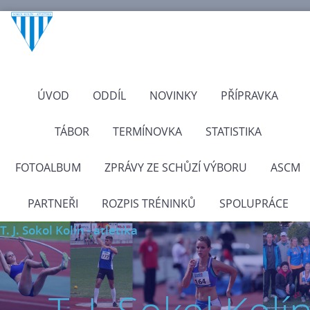
ÚVOD
ODDÍL
NOVINKY
PŘÍPRAVKA
TÁBOR
TERMÍNOVKA
STATISTIKA
FOTOALBUM
ZPRÁVY ZE SCHŮZÍ VÝBORU
ASCM
PARTNEŘI
ROZPIS TRÉNINKŮ
SPOLUPRÁCE
T. J. Sokol Kolín - atletika