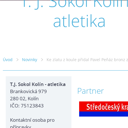
T. J. Sokol Kolín
atletika
Úvod
Novinky
Ke zlatu z koule přidal Pavel Peňáz bronz z
T.J. Sokol Kolín - atletika
Partner
Brankovická 979
280 02, Kolín
IČO: 75123843
Kontaktní osoba pro
přípravky