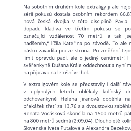
Na sobotním druhém kole extraligy ji ale nej
sérii pokusů dostala osobním rekordem 66,8
nová česká dvojka v této disciplíně Pavla 
dopadu kladiva ve třetím pokusu se po
označující vzdálenost 70 metrů, a tak j
nadšením,“ líčila Kateřina po závodě. To ale n
pásku zavadila pouze struna. Po změření teprve
limit opravdu padl, ale o jediný centimetr! I
svěřenkyně Dušana Krále oddechnout a nyní m
na přípravu na letošní vrchol.
V extraligovém kole se představily i další záv
v uplynulých letech oblékaly kolínský dr
odchovankyně Helena Jiranová doběhla n
překážek třetí za 13,76 s a dvoustovku zaběhla
Renata Vocásková skončila na 1500 metrů pát
na 800 metrů sedmá (2:09,04). Dlouholeté kolín
Slovenska Iveta Putalová a Alexandra Bezeko