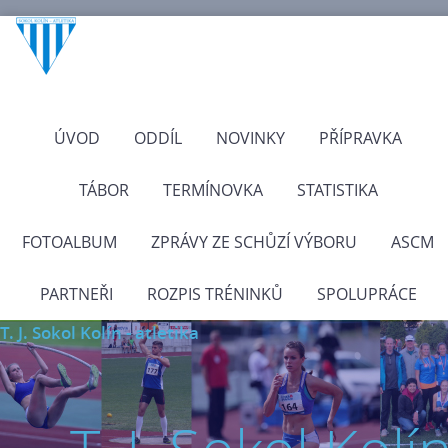
ÚVOD
ODDÍL
NOVINKY
PŘÍPRAVKA
TÁBOR
TERMÍNOVKA
STATISTIKA
FOTOALBUM
ZPRÁVY ZE SCHŮZÍ VÝBORU
ASCM
PARTNEŘI
ROZPIS TRÉNINKŮ
SPOLUPRÁCE
T. J. Sokol Kolín - atletika