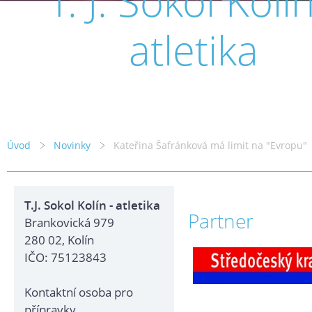
T. J. Sokol Kolín
atletika
Úvod
Novinky
Kateřina Šafránková má limit na "Evropu"
T.J. Sokol Kolín - atletika
Partner
Brankovická 979
280 02, Kolín
IČO: 75123843
Kontaktní osoba pro
přípravky