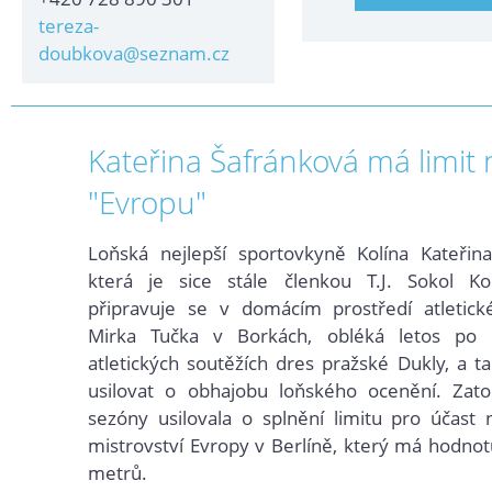
tereza-
doubkova@seznam.cz
Kateřina Šafránková má limit 
"Evropu"
Loňská nejlepší sportovkyně Kolína Kateřina
která je sice stále členkou T.J. Sokol Kolí
připravuje se v domácím prostředí atletick
Mirka Tučka v Borkách, obléká letos po 
atletických soutěžích dres pražské Dukly, a t
usilovat o obhajobu loňského ocenění. Zat
sezóny usilovala o splnění limitu pro účast
mistrovství Evropy v Berlíně, který má hodno
metrů.