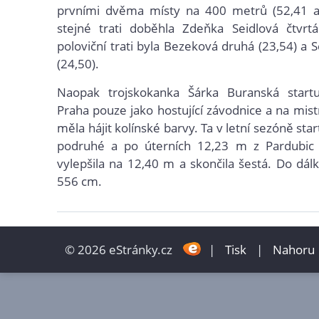
prvními dvěma místy na 400 metrů (52,41 a
stejné trati doběhla Zdeňka Seidlová čtvrtá
poloviční trati byla Bezeková druhá (23,54) a 
(24,50).
Naopak trojskokanka Šárka Buranská start
Praha pouze jako hostující závodnice a na mist
měla hájit kolínské barvy. Ta v letní sezóně sta
podruhé a po úterních 12,23 m z Pardubic 
vylepšila na 12,40 m a skončila šestá. Do dálk
556 cm.
© 2026 eStránky.cz
|
Tisk
|
Nahoru 