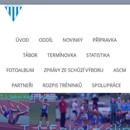
ÚVOD
ODDÍL
NOVINKY
PŘÍPRAVKA
TÁBOR
TERMÍNOVKA
STATISTIKA
FOTOALBUM
ZPRÁVY ZE SCHŮZÍ VÝBORU
ASCM
PARTNEŘI
ROZPIS TRÉNINKŮ
SPOLUPRÁCE
T. J. Sokol Kolín - atletika