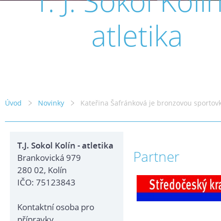
T. J. Sokol Kolín
atletika
Úvod
Novinky
Kateřina Šafránková je bronzovou sportovk
T.J. Sokol Kolín - atletika
Partner
Brankovická 979
280 02, Kolín
IČO: 75123843
Kontaktní osoba pro
přípravky