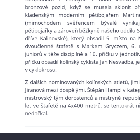
bronzové pozici, když se musela sklonit p
kladenským moderním pětibojařem Marti
(mimochodem svěřencem bývalé vynikaj
pětibojařky a zároveň běžkyně našeho oddílu S
dříve Kalinovské), který obsadil 5. místo na
dvoučlenné štafetě s Markem Gryczem, 6.
juniorů v téže disciplíně a 16. příčku v jednotl
příčku obsadil kolínský cyklista Jan Nesvadba, 
v cyklokrosu.
Z dalších nominovaných kolínských atletů, jimi
Jiranová mezi dospělými, Štěpán Hampl v kateg
mistrovský tým dorostenců a mistryně republ
let ve štafetě na 4x400 metrů, se tentokrát 
nedočkal.