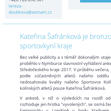
tereza-
doubkova@seznam.cz
Kateřina Šafránková je bronz
sportovkyní kraje
Bez velké publicity a s téměř dokonalým utaj
proběhlo v Nymburce slavnostní vyhlášení ank
Středočeského kraje 2017. V průběhu večera,
podle zúčastněných atletů našeho oddílu
nedosahovala kvality našeho Sportovce Kolí
kolínských atletů pouze Kateřina Šafránková.
V anketě, v níž o výsledcích na rozdíl od
rozhoduje jen hrstka "vyvolených", se osmá ž
šampionátu v Londýně v hodu kladivem 