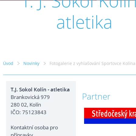
T. J. Sokol Kolín
atletika
Úvod
Novinky
Fotogalerie z vyhlašování Sportovce Kolín
T.J. Sokol Kolín - atletika
Partner
Brankovická 979
280 02, Kolín
IČO: 75123843
Kontaktní osoba pro
přípravky