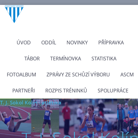
ÚVOD
ODDÍL
NOVINKY
PŘÍPRAVKA
TÁBOR
TERMÍNOVKA
STATISTIKA
FOTOALBUM
ZPRÁVY ZE SCHŮZÍ VÝBORU
ASCM
PARTNEŘI
ROZPIS TRÉNINKŮ
SPOLUPRÁCE
T. J. Sokol Kolín - atletika