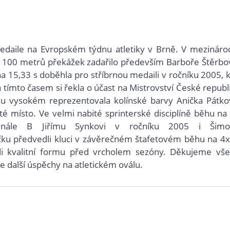
 medaile na Evropském týdnu atletiky v Brně. V mezináro
a 100 metrů překážek zadařilo především Barboře Štěrbo
 15,33 s doběhla pro stříbrnou medaili v ročníku 2005, 
 tímto časem si řekla o účast na Mistrovství České republ
u vysokém reprezentovala kolínské barvy Anička Pátko
é místo. Ve velmi nabité sprinterské disciplíně běhu na
inále B Jiřímu Synkovi v ročníku 2005 i Šimo
ečku předvedli kluci v závěrečném štafetovém běhu na 4
ali kvalitní formu před vrcholem sezóny. Děkujeme vš
eme další úspěchy na atletickém oválu.