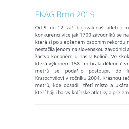
EKAG Brno 2019
Od 9. do 12. září bojovali naši atleti o
konkurenci více jak 1700 závodníků se n
která si po zlepšeném osobním rekordu na
nestačila jenom na slovenskou závodnici a
žactva konaném u nás v Kolíně. Ve skok
která výkonem 158 cm brala dělené čtvrt
metrů se podařilo postoupit do f
Kratochvílovi v ročníku 2004. Krásnou t
metrů, kde obsadili třetí místo a ukáz
kteří hájili barvy kolínské atletiky a přej