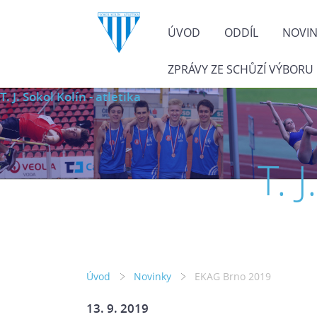
ÚVOD
ODDÍL
NOVI
ZPRÁVY ZE SCHŮZÍ VÝBORU
T. J. Sokol Kolín - atletika
T. 
Úvod
Novinky
EKAG Brno 2019
13. 9. 2019