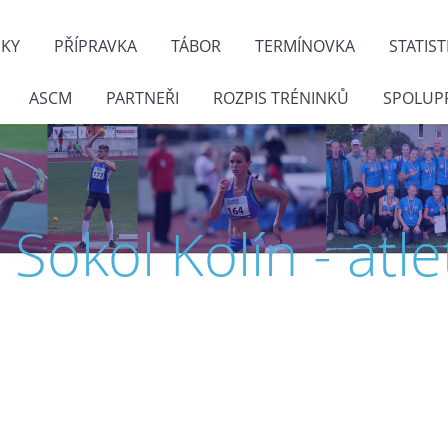
NKY
PŘÍPRAVKA
TÁBOR
TERMÍNOVKA
STATIST
ASCM
PARTNEŘI
ROZPIS TRÉNINKŮ
SPOLUP
J. Sokol Kolín - atle