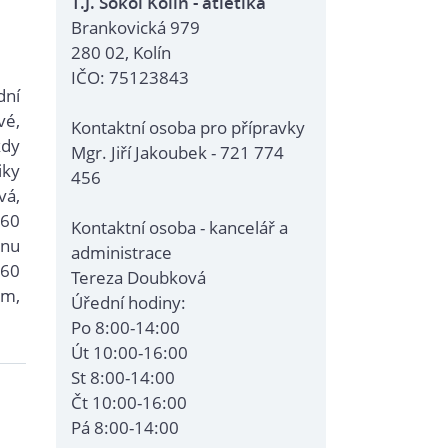
T.J. Sokol Kolín - atletika
Brankovická 979
280 02, Kolín
IČO: 75123843
dní
vé,
Kontaktní osoba pro přípravky
kdy
Mgr. Jiří Jakoubek - 721 774
iky
456
vá,
 60
Kontaktní osoba - kancelář a
nu
administrace
x60
Tereza Doubková
em,
Úřední hodiny:
Po 8:00-14:00
Út 10:00-16:00
St 8:00-14:00
Čt 10:00-16:00
Pá 8:00-14:00