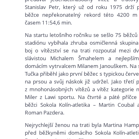
Stanislav Petr, který už od roku 1975 drží 
běžce nepřekonatelný rekord této 4200 m 
časem 11:54,6 min.
Na startu letošního ročníku se sešlo 75 běžců
stadiónu vybíhala zhruba osmičlenná skupina 
boj o vítězství se na trati rozpoutal mezi 
slávistou Michalem Šmahelem a nejlepší
domácím vytrvalcem Milanem Janouškem. Na s
Tučka přiběhl jako první běžec s typickou čer
na prsou a svůj náskok již udržel. Jako třetí pr
z mnohonásobných vítězů a vítěz kategorie na
Miler z Lawi sportu. Na čtvrté a páté příčce 
běžci Sokola Kolín-atletika – Martin Coubal
Roman Pazdera.
Nejrychlejší ženou na trati byla Martina Hampe
před běžkyněmi domácího Sokola Kolín-atleti