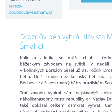
tereza-
doubkova@seznam.cz
Drozdův běh vyhrál slávista M
Šmahel
Kolínská atletika se může chlubit třetí
běžeckým závodem na světě. V neděli 
v kolínských Borkách běžel už 91. ročník Dro
běhu. Delší tradici než kolínský běh mají 
Běchovice a Silvestrovský běh v brazilském Sao
Trať závodu vybíral sám nejslavnější kolí
několikanásobný mistr republiky dr. Václav Dro
také dokázal celkem osmkrát vyhrát. Cen
předával jedenáctinásobný vítěz a traťo