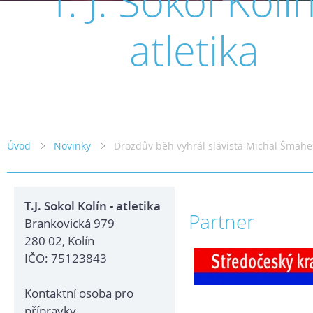
T. J. Sokol Kolín
atletika
Úvod
Novinky
Drozdův běh vyhrál slávista Michal Šmahe
T.J. Sokol Kolín - atletika
Partner
Brankovická 979
280 02, Kolín
IČO: 75123843
Kontaktní osoba pro
přípravky