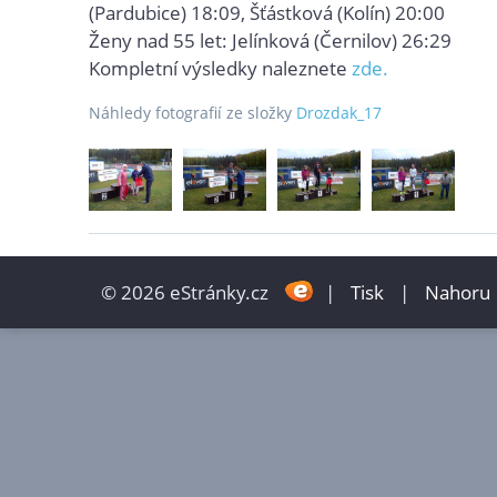
(Pardubice) 18:09, Šťástková (Kolín) 20:00
Ženy nad 55 let: Jelínková (Černilov) 26:29
Kompletní výsledky naleznete
zde.
Náhledy fotografií ze složky
Drozdak_17
© 2026 eStránky.cz
|
Tisk
|
Nahoru 