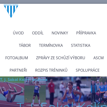
ÚVOD
ODDÍL
NOVINKY
PŘÍPRAVKA
TÁBOR
TERMÍNOVKA
STATISTIKA
FOTOALBUM
ZPRÁVY ZE SCHŮZÍ VÝBORU
ASCM
PARTNEŘI
ROZPIS TRÉNINKŮ
SPOLUPRÁCE
T. J. Sokol Kolín - atletika