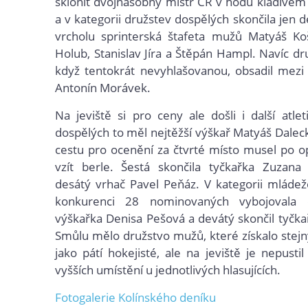
sklonit dvojnásobný mistr ČR v hodu kladivem
a v kategorii družstev dospělých skončila jen 
vrcholu sprinterská štafeta mužů Matyáš Ko
Holub, Stanislav Jíra a Štěpán Hampl. Navíc dr
když tentokrát nevyhlašovanou, obsadil mezi
Antonín Morávek.
Na jeviště si pro ceny ale došli i další atlet
dospělých to měl nejtěžší výškař Matyáš Daleck
cestu pro ocenění za čtvrté místo musel po o
vzít berle. Šestá skončila tyčkařka Zuzana
desátý vrhač Pavel Peňáz. V kategorii mládež
konkurenci 28 nominovaných vybojovala
výškařka Denisa Pešová a devátý skončil tyčkař
Smůlu mělo družstvo mužů, které získalo stej
jako pátí hokejisté, ale na jeviště je nepusti
vyšších umístění u jednotlivých hlasujících.
Fotogalerie Kolínského deníku