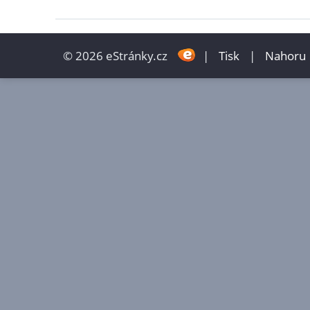
© 2026 eStránky.cz
|
Tisk
|
Nahoru 