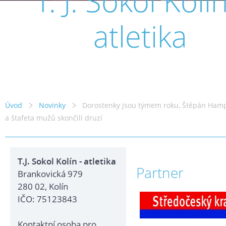
T. J. Sokol Kolín
atletika
Úvod
Novinky
Dorostenky jsou týmem roku, Štěpán Hamp
a štafeta mužů skončili druzí
T.J. Sokol Kolín - atletika
Partner
Brankovická 979
280 02, Kolín
IČO: 75123843
Kontaktní osoba pro