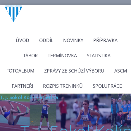
ÚVOD
ODDÍL
NOVINKY
PŘÍPRAVKA
TÁBOR
TERMÍNOVKA
STATISTIKA
FOTOALBUM
ZPRÁVY ZE SCHŮZÍ VÝBORU
ASCM
PARTNEŘI
ROZPIS TRÉNINKŮ
SPOLUPRÁCE
T. J. Sokol Kolín - atletika