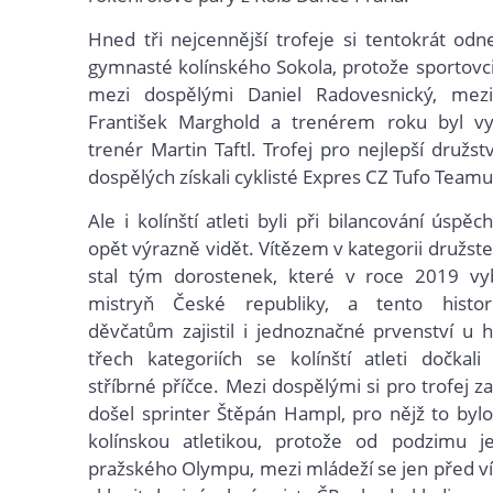
Hned tři nejcennější trofeje si tentokrát odne
gymnasté kolínského Sokola, protože sportovci 
mezi dospělými Daniel Radovesnický, mez
František Marghold a trenérem roku byl vyh
trenér Martin Taftl. Trofej pro nejlepší družst
dospělých získali cyklisté Expres CZ Tufo Teamu
Ale i kolínští atleti byli při bilancování úsp
opět výrazně vidět. Vítězem v kategorii družst
stal tým dorostenek, které v roce 2019 vybo
mistryň České republiky, a tento histor
děvčatům zajistil i jednoznačné prvenství u hl
třech kategoriích se kolínští atleti dočkal
stříbrné příčce. Mezi dospělými si pro trofej 
došel sprinter Štěpán Hampl, pro nějž to bylo
kolínskou atletikou, protože od podzimu 
pražského Olympu, mezi mládeží se jen před 