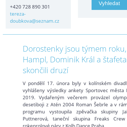
+420 728 890 301
tereza-
doubkova@seznam.cz
Dorostenky jsou týmem roku,
Hampl, Dominik Král a štafet
skončili druzí
V pondělí 17. února byly v kolínském divadl
vyhlášeny výsledky ankety Sportovec města K
2019. Vydařeným večerem provázel olympi
desetiboji z Atén 2004 Roman Šebrle a v rám
programu vystoupila zpěvačka skupiny Ja
Puttnerová, taneční skupina Freaks Crew 
rokenrolové páry z Kolb Dance Praha.