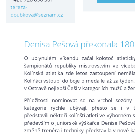
tereza-
doubkova@seznam.cz
Denisa Pešová překonala 180
O uplynulém víkendu začal kolotoč atletick
šampionátů republiky mistrovstvím ve vícebo
Kolínská atletika zde letos zastoupení neměla
Kolíňáci vstoupí do boje o medaile až za týden,
v Ostravě nejlepší Češi v kategoriích mužů a že
Příležitosti nominovat se na vrchol sezóny
kategorie rychle ubývají, přesto se i v
představili někteří kolínští atleti ve výborném sv
především o juniorské výškařce Denise Pešové
změně trenéra i techniky představila v nové ka