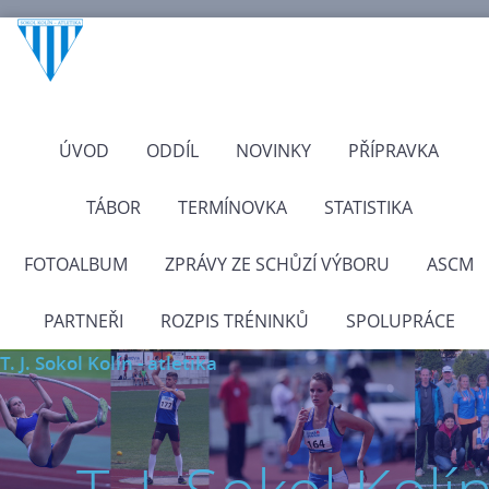
ÚVOD
ODDÍL
NOVINKY
PŘÍPRAVKA
TÁBOR
TERMÍNOVKA
STATISTIKA
FOTOALBUM
ZPRÁVY ZE SCHŮZÍ VÝBORU
ASCM
PARTNEŘI
ROZPIS TRÉNINKŮ
SPOLUPRÁCE
T. J. Sokol Kolín - atletika