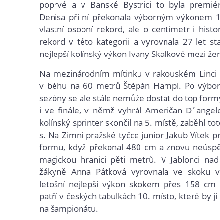
poprvé a v Banské Bystrici to byla premiéra
Denisa při ní překonala výborným výkonem 
vlastní osobní rekord, ale o centimetr i histo
rekord v této kategorii a vyrovnala 27 let st
nejlepší kolínský výkon Ivany Skalkové mezi že
Na mezinárodním mítinku v rakouském Linci s
v běhu na 60 metrů Štěpán Hampl. Po výbo
sezóny se ale stále nemůže dostat do top form
i ve finále, v němž vyhrál Američan D´angel
kolínský sprinter skončil na 5. místě, zaběhl to
s. Na Zimní pražské tyčce junior Jakub Vítek p
formu, když překonal 480 cm a znovu neúspě
magickou hranici pěti metrů. V Jablonci nad
žákyně Anna Pátková vyrovnala ve skoku 
letošní nejlepší výkon skokem přes 158 cm a
patří v českých tabulkách 10. místo, které by jí z
na šampionátu.