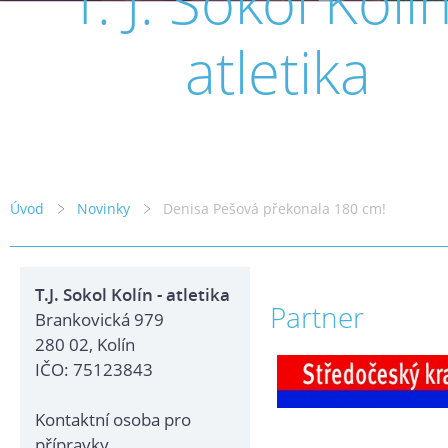
T. J. Sokol Kolín
atletika
Úvod
Novinky
Denisa Pešová překonala 180 cm!
T.J. Sokol Kolín - atletika
Partner
Brankovická 979
280 02, Kolín
IČO: 75123843
Kontaktní osoba pro
přípravky