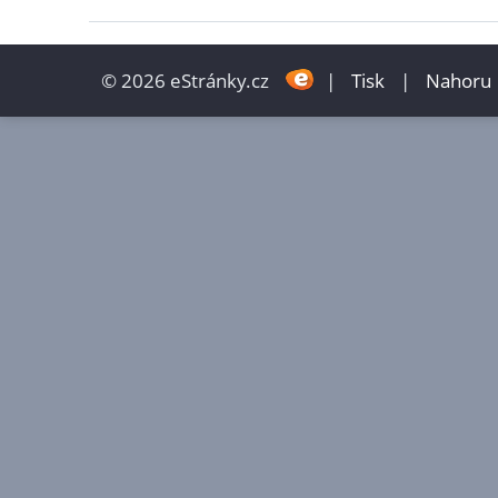
© 2026 eStránky.cz
|
Tisk
|
Nahoru 