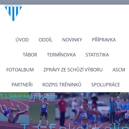
ÚVOD
ODDÍL
NOVINKY
PŘÍPRAVKA
TÁBOR
TERMÍNOVKA
STATISTIKA
FOTOALBUM
ZPRÁVY ZE SCHŮZÍ VÝBORU
ASCM
PARTNEŘI
ROZPIS TRÉNINKŮ
SPOLUPRÁCE
T. J. Sokol Kolín - atletika