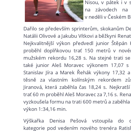
Nisou, v pátek i v
na závodech na 
v neděli v Českém B
Dařilo se především sprinterům, skokanům De
Natálii Olivové a Jakubu Vítkovi a běžkyni Ren
Nejkvalitnější výkon předvedl junior Štěpán
proběhl doplňkovou trať 150 metrů v nov
mužském rekordu 16,28 s. Na stejné trati se
také junior Aleš Moravec výkonem 17,07 s 
Stanislav Jíra a Marek Řehák výkony 17,32 a
těsně za vlastním kolínským rekordem zů
Jiranová, která zaběhla čas 18,24 s. Nejkratší
trať 60 m proběhl Aleš Moravec za 7,16 s. Ren
vyzkoušela formu na trati 600 metrů a zaběhla 
výkon 1:34,16 min.
Výškařka Denisa Pešová vstoupila do d
kategorie pod vedením nového trenéra Ratisl