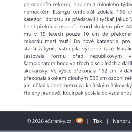
po osobním rekordu 170 cm z minulého týdne
německém Essingu tentokrát zdolala 166 
kategorii dorostu se představil i tyčkař Jakub V
hned překonal osobní rekord skokem přes 44
mu v 15 letech pouze 10 cm do překonání
rekordu mezi muži! Do nové kategorie, pr
starší žákyně, vstoupila výborně také Natáli
testovala formu před republikovým ví
šampionátem hned ve třech disciplínách a dařil
skokansky. Ve výšce překonala 162 cm, v dál
překonala skokem dlouhým 532 cm osobní reko
jen několik centimetrů za kolínským žákovs
Heleny Jiranové. Kouli pak poslala do vzdálenos
© 2026 eStránky.cz
|
Tisk
|
Nahoru 