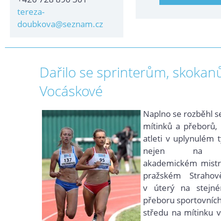
tereza-
doubkova@seznam.cz
Dařilo se sprinterům, skoka
Vocáskové
Naplno se rozběhl se
mítinků a přeborů, a
atleti v uplynulém t
nejen na p
akademickém mistr
pražském Strahov
v úterý na stejn
přeboru sportovních
středu na mítinku v