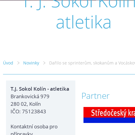
T. J. Sokol Kolín
atletika
Úvod
Novinky
Dařilo se sprinterům, skokanům a Vocásko
T.J. Sokol Kolín - atletika
Partner
Brankovická 979
280 02, Kolín
IČO: 75123843
Kontaktní osoba pro
přípravky