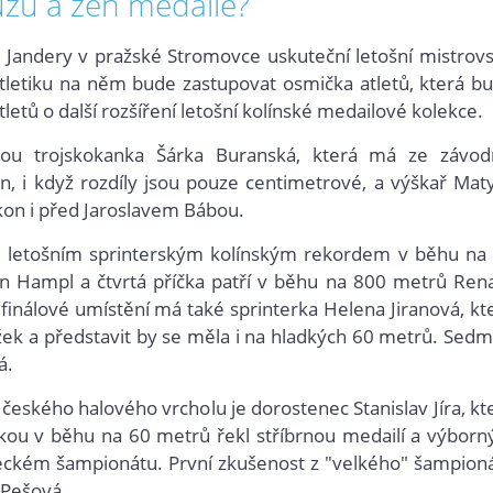
žů a žen medaile?
 Jandery v pražské Stromovce uskuteční letošní mistrovs
tletiku na něm bude zastupovat osmička atletů, která b
letů o další rozšíření letošní kolínské medailové kolekce.
jsou trojskokanka Šárka Buranská, která má ze závod
on, i když rozdíly jsou pouze centimetrové, a výškař Mat
ýkon i před Jaroslavem Bábou.
ým letošním sprinterským kolínským rekordem v běhu na
n Hampl a čtvrtá příčka patří v běhu na 800 metrů Ren
inálové umístění má také sprinterka Helena Jiranová, kt
ek a představit by se měla i na hladkých 60 metrů. Sed
á.
eského halového vrcholu je dorostenec Stanislav Jíra, kt
čkou v běhu na 60 metrů řekl stříbrnou medailí a výbor
eckém šampionátu. První zkušenost z "velkého" šampion
 Pešová.