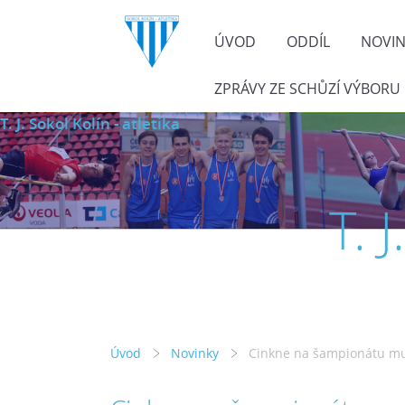
ÚVOD
ODDÍL
NOVI
ZPRÁVY ZE SCHŮZÍ VÝBORU
T. J. Sokol Kolín - atletika
T. 
Úvod
Novinky
Cinkne na šampionátu mu