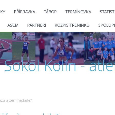
NKY
PŘÍPRAVKA
TÁBOR
TERMÍNOVKA
STATIST
ASCM
PARTNEŘI
ROZPIS TRÉNINKŮ
SPOLUP
J. Sokol Kolín - atle
žů a žen medaile?