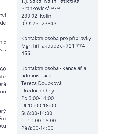
T.J. Sokol Kolín - atletika
Brankovická 979
tví
280 02, Kolín
ude
IČO: 75123843
Kontaktní osoba pro přípravky
nic
Mgr. Jiří Jakoubek - 721 774
yáš
456
Kontaktní osoba - kancelář a
 60
administrace
atě
Tereza Doubková
erá
Úřední hodiny:
mou
Po 8:00-14:00
Út 10:00-16:00
erý
St 8:00-14:00
ným
Čt 10:00-16:00
átu
Pá 8:00-14:00