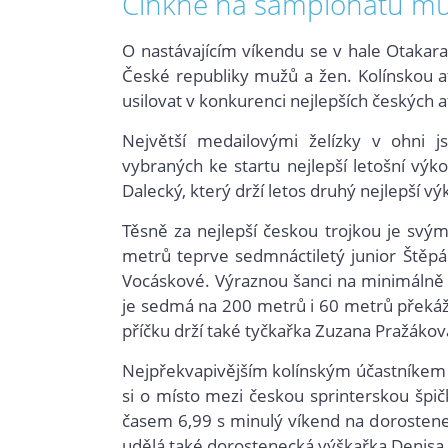
Cinkne na šampionátu mu
O nastávajícím víkendu se v hale Otakara
České republiky mužů a žen. Kolínskou a
usilovat v konkurenci nejlepších českých at
Největší medailovými želízky v ohni 
vybraných ke startu nejlepší letošní výk
Dalecký, který drží letos druhý nejlepší v
Těsně za nejlepší českou trojkou je sv
metrů teprve sedmnáctiletý junior Štěpá
Vocáskové. Výraznou šanci na minimálně f
je sedmá na 200 metrů i 60 metrů překáž
příčku drží také tyčkařka Zuzana Pražákov
Nejpřekvapivějším kolínským účastníkem č
si o místo mezi českou sprinterskou špi
časem 6,99 s minulý víkend na dorosten
udělá také dorostenecká výškařka Denisa