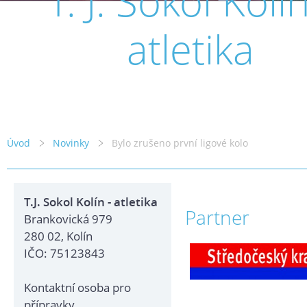
T. J. Sokol Kolín
atletika
Úvod
Novinky
Bylo zrušeno první ligové kolo
T.J. Sokol Kolín - atletika
Partner
Brankovická 979
280 02, Kolín
IČO: 75123843
Kontaktní osoba pro
přípravky