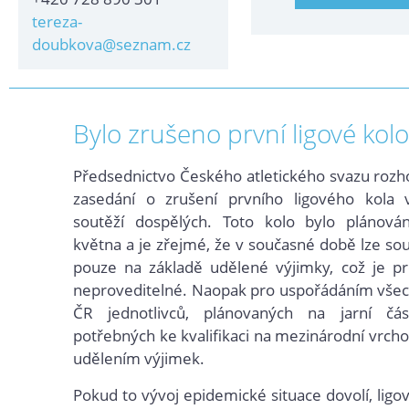
tereza-
doubkova@seznam.cz
Bylo zrušeno první ligové kolo
Předsednictvo Českého atletického svazu roz
zasedání o zrušení prvního ligového kola 
soutěží dospělých. Toto kolo bylo plánov
května a je zřejmé, že v současné době lze so
pouze na základě udělené výjimky, což je pr
neproveditelné. Naopak pro
uspořádáním všec
ČR jednotlivců, plánovaných na jarní čá
potřebných ke kvalifikaci na mezinárodní vrchol
udělením výjime
k.
Pokud to vývoj epidemické situace dovolí, ligo