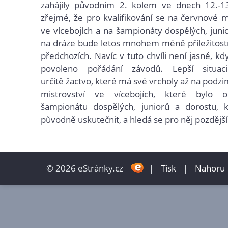
zahájily původním 2. kolem ve dnech 12.-13
zřejmé, že pro kvalifikování se na červnové m
ve vícebojích a na šampionáty dospělých, juni
na dráze bude letos mnohem méně příležitostí
předchozích. Navíc v tuto chvíli není jasné, k
povoleno pořádání závodů. Lepší situa
určitě žactvo, které má své vrcholy až na podzi
mistrovství ve vícebojích, které bylo 
šampionátu dospělých, juniorů a dorostu,
původně uskutečnit, a hledá se pro něj pozdější
© 2026 eStránky.cz
|
Tisk
|
Nahoru 