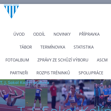
ÚVOD
ODDÍL
NOVINKY
PŘÍPRAVKA
TÁBOR
TERMÍNOVKA
STATISTIKA
FOTOALBUM
ZPRÁVY ZE SCHŮZÍ VÝBORU
ASCM
PARTNEŘI
ROZPIS TRÉNINKŮ
SPOLUPRÁCE
T. J. Sokol Kolín - atletika