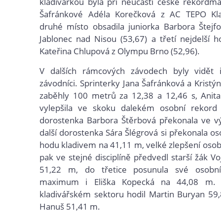
kladivářkou byla při neúčasti české rekordm
Šafránkové Adéla Korečková z AC TEPO Kla
druhé místo obsadila juniorka Barbora Štejf
Jablonec nad Nisou (53,67) a třetí nejdelší 
Kateřina Chlupová z Olympu Brno (52,96).
V dalších rámcových závodech byly vidět i j
závodníci. Sprinterky Jana Šafránková a Kristý
zaběhly 100 metrů za 12,38 a 12,46 s, Anita
vylepšila ve skoku dalekém osobní rekor
dorostenka Barbora Štěrbová překonala ve v
další dorostenka Sára Šlégrová si překonala os
hodu kladivem na 41,11 m, velké zlepšení oso
pak ve stejné disciplíně předvedl starší žák V
51,22 m, do třetice posunula své osobní
maximum i Eliška Kopecká na 44,08 m.
kladivářském sektoru hodil Martin Buryan 59
Hanuš 51,41 m.