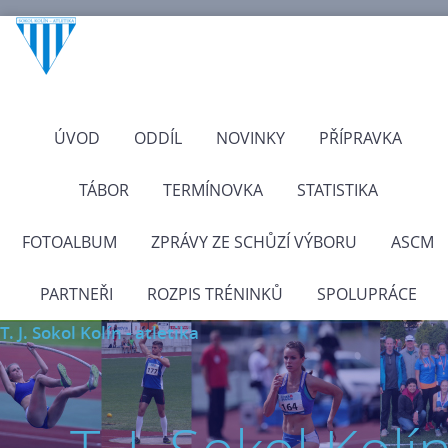
ÚVOD
ODDÍL
NOVINKY
PŘÍPRAVKA
TÁBOR
TERMÍNOVKA
STATISTIKA
FOTOALBUM
ZPRÁVY ZE SCHŮZÍ VÝBORU
ASCM
PARTNEŘI
ROZPIS TRÉNINKŮ
SPOLUPRÁCE
T. J. Sokol Kolín - atletika