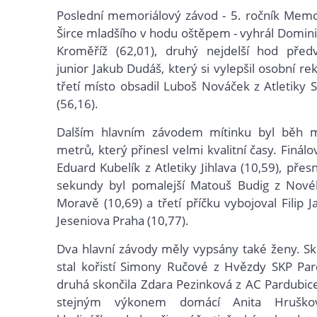
Poslední memoriálový závod - 5. ročník Memo
Širce mladšího v hodu oštěpem - vyhrál Domini
Kroměříž (62,01), druhý nejdelší hod předv
junior Jakub Dudáš, který si vylepšil osobní re
třetí místo obsadil Luboš Nováček z Atletiky S
(56,16).
Dalším hlavním závodem mítinku byl běh 
metrů, který přinesl velmi kvalitní časy. Finál
Eduard Kubelík z Atletiky Jihlava (10,59), pře
sekundy byl pomalejší Matouš Budig z Nov
Moravě (10,69) a třetí příčku vybojoval Filip 
Jeseniova Praha (10,77).
Dva hlavní závody měly vypsány také ženy. S
stal kořistí Simony Ručové z Hvězdy SKP Par
druhá skončila Zdara Pezinková z AC Pardubice 
stejným výkonem domácí Anita Hruškov