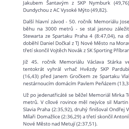
Jakubem Šantavým z SKP Nymburk (49,76
Dundychou z AC Vysoké Mýto (49,82).
Další hlavní závod - 50. ročník Memoriálu Jos
běhu na 3000 metrů - se stal jasnou záležit
Stewarta ze Spartaku Praha 4 (8:47,04), na 
doběhl Daniel Dočkal z TJ Nové Město na Morav
třetí skončil Vojtěch Novák z SK Sporting Příbra
Již 45. ročník Memoriálu Václava Stárka v
tentokrát vyhrál vrhač Hvězdy SKP Pardub
(16,43) před Janem Gročkem ze Spartaku Vlaš
nestárnoucím domácím Pavlem Peňázem (13,3
Už po jedenatřicáté se běžel Memoriál Mirka 
metrů. V cílové rovince měl nejvíce sil Marti
Slavia Praha (2:35,92), druhý finišoval Ondřej 
Mílaři Domažlice (2:36,29) a třetí skončil Anton
Nové Město nad Metují (2:37,51).